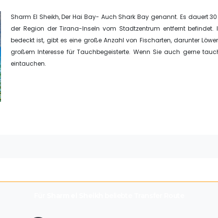
Sharm El Sheikh, Der Hai Bay- Auch Shark Bay genannt. Es dauert 30 M
der Region der Tirana-Inseln vom Stadtzentrum entfernt befindet. 
bedeckt ist, gibt es eine große Anzahl von Fischarten, darunter Löw
großem Interesse für Tauchbegeisterte. Wenn Sie auch gerne tauc
eintauchen.
Für
Sharm el Sheikh
beliebte Transfer Route