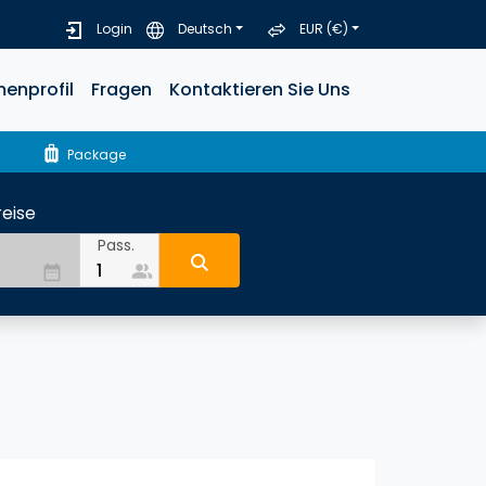
Login
Deutsch
EUR (€)
menprofil
Fragen
Kontaktieren Sie Uns
luggage
Package
eise
Pass.
people_alt
date_range