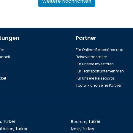
Weitere Nachrichten
stungen
Partner
er
Für Online-Reisebüros und
dheit
Reiseveranstalter
Für Unsere Investoren
Für Transportunternehmen
cket
Für Unsere Reisebüros
Tourwix und seine Partner
a,
Turkei
Bodrum,
Turkei
l Asien,
Turkei
Izmir,
Turkei