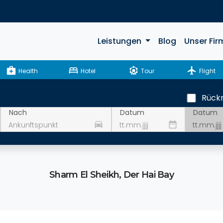
Leistungen
Blog
Unser Fir
medical_services
bed
attractions
flight
Health
Hotel
Tour
Flight
Rückr
Datum
Nach
Datum
drive_eta
date_range
Sharm El Sheikh, Der Hai Bay