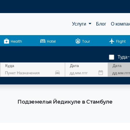
Услуги
Блог
О компа
medical_services
bed
attractions
flight
Health
Hotel
Tour
Flight
Туда
Дата
Куда
Дата
drive_eta
date_range
Подземелья Йедикуле в Стамбуле