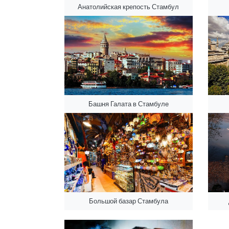
Анатолийская крепость Стамбул
Башня Галата в Стамбуле
Большой базар Стамбула