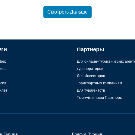
Смотреть Дальше
уги
Партнеры
фер
Для онлайн-туристических агент
ина
туроператоров
Для Инвесторов
рсия
Транспортным компаниям
илет
Для турагентств
Tourwix и наши Партнеры
я,
Турция
Бодрум,
Турция