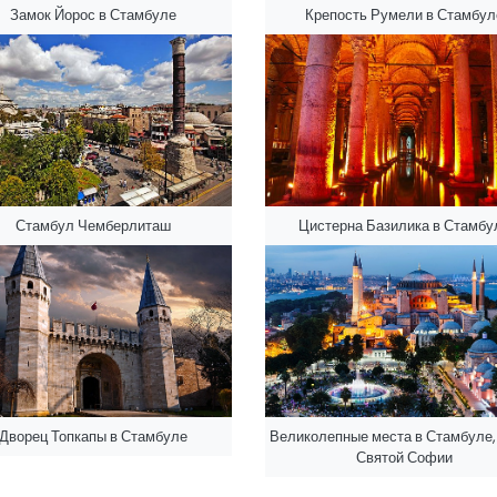
Замок Йорос в Стамбуле
Крепость Румели в Стамбул
Стамбул Чемберлиташ
Цистерна Базилика в Стамбу
Дворец Топкапы в Стамбуле
Великолепные места в Стамбуле,
Святой Софии