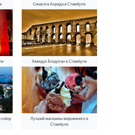
е
Синагога Ахрида в Стамбуле
ле
Акведук Боздоган в Стамбуле
 собор
Лучший магазины мороженого в
Стамбуле