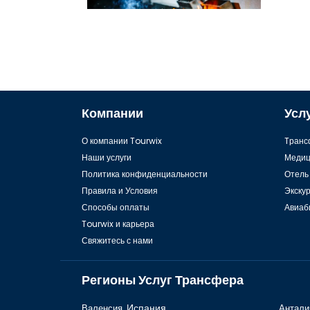
лучшие рестораны Стамбула 8
Компании
Усл
О компании Tourwix
Tранс
Наши услуги
Медиц
Политика конфиденциальности
Отель
Правила и Условия
Экску
Способы оплаты
Авиаб
Tourwix и карьера
Свяжитесь с нами
Регионы Услуг Трансфера
Валенсия,
Испания
Антали