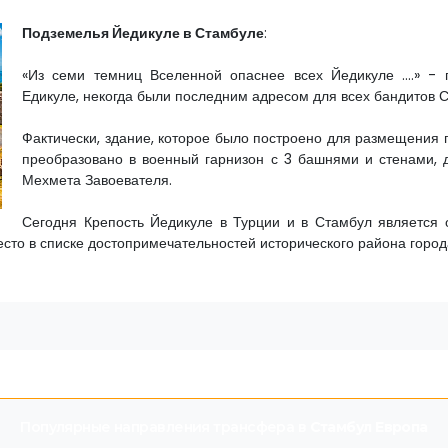
Подземелья Йедикуле в Стамбуле
:
«Из семи темниц Вселенной опаснее всех Йедикуле ....» -
Едикуле, некогда были последним адресом для всех бандитов 
Фактически, здание, которое было построено для размещения 
преобразовано в военный гарнизон с 3 башнями и стенами,
Мехмета Завоевателя.
Сегодня Крепость Йедикуле в Турции и в Стамбул является
то в списке достопримечательностей исторического района города
Популярные направления трансфера в
Стамбул Европа