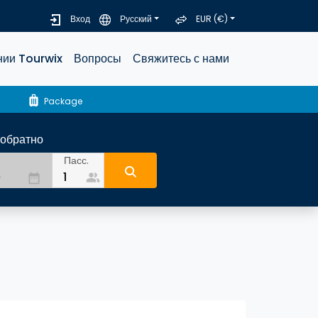
Вход
Русский
EUR (€)
нии Tourwix
Вопросы
Свяжитесь с нами
luggage
Package
-обратно
Пасс.
people_alt
date_range