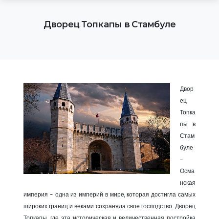
Дворец Топкапы в Стамбуле
Двор
ец
Топка
пы в
Стам
буле
-
Осма
нская
империя - одна из империй в мире, которая достигла самых
широких границ и веками сохраняла свое господство. Дворец
Топкапы, где эта историческая и величественная постройка