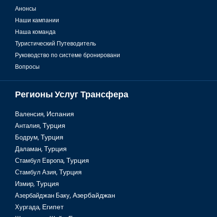
Анонсы
Синагога Ахрида в Стамбуле
Наши кампании
Наша команда
Туристический Путеводитель
Руководство по системе бронировани
Вопросы
Регионы Услуг Трансфера
Валенсия,
Испания
Анталия,
Турция
Бодрум,
Турция
Башня Галата в Стамбуле
Даламан,
Турция
Стамбул Европа,
Турция
Стамбул Азия,
Турция
Измир,
Турция
Азербайджан Баку,
Азербайджан
Хургада,
Египет