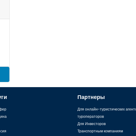
a
уги
Партнеры
фер
Для онлайн-туристических агент
ина
туроператоров
Для Инвесторов
рсия
Транспортным компаниям