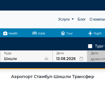
Услуги
Блог
О компа
medical_services
bed
attractions
flight
Health
Hotel
Tour
Flight
Туда
Дата
Куда
Дата
drive_eta
date_range
Аэропорт Стамбул-Шишли Трансфер