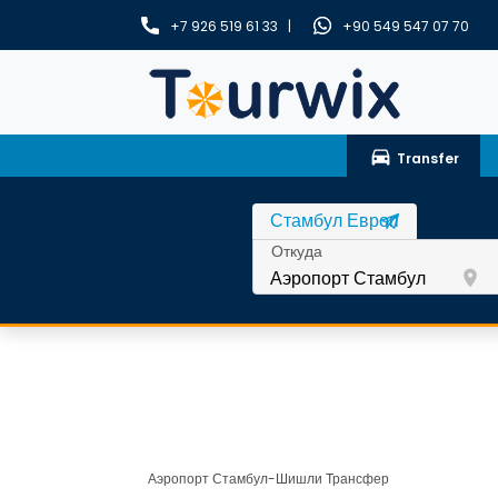
+7 926 519 61 33 |
+90 549 547 07 70
drive_eta
Transfer
Откуда
room
Аэропорт Стамбул-Шишли Трансфер