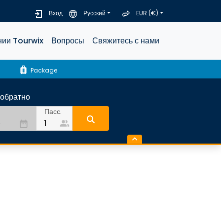
Вход
Русский
EUR (€)
нии Tourwix
Вопросы
Свяжитесь с нами
luggage
Package
-обратно
Пасс.
people_alt
date_range