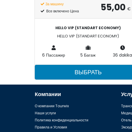
55,00
За машину
€
Все включено Цена
HELLO VIP (STANDART ECONOMY)
HELLO VIP (STANDART ECONOMY)
6 Пассажир
5 Багаж
36 dakik
ВЫБРАТЬ
Компании
Усл
О компании Tourwix
Tранс
Наши услуги
Медиц
Политика конфиденциальности
Отель
Правила и Условия
Экску