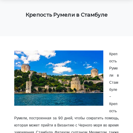
Крепость Румели в Стамбуле
Креп
ость
Руме
ли в
Стам
буле
-
Креп
ость
Румели, построенная за 90 дней, чтобы сократить помощь,
которая может прийти в Византию с Черного моря во время
завоевания Стамбула Фатихом султаном Мехметом, также