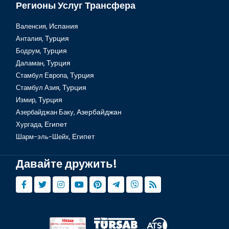
Регионы Услуг Трансфера
Валенсия,
Испания
Анталия,
Турция
Бодрум,
Турция
Шарм-эль-Шейх, гора Синай
Даламан,
Турция
Стамбул Европа,
Турция
Стамбул Азия,
Турция
Измир,
Турция
Азербайджан Баку,
Азербайджан
Хургада,
Египет
Шарм-эль-Шейх,
Египет
Давайте дружить!
Шарм Эль Шейх, Сафари по пустыне