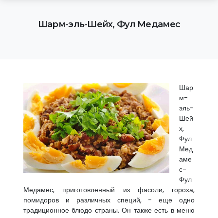
Шарм-эль-Шейх, Фул Медамес
Шар
м-
эль-
Шей
х,
Фул
Мед
аме
с-
Фул
Медамес, приготовленный из фасоли, гороха,
помидоров и различных специй, - еще одно
традиционное блюдо страны. Он также есть в меню