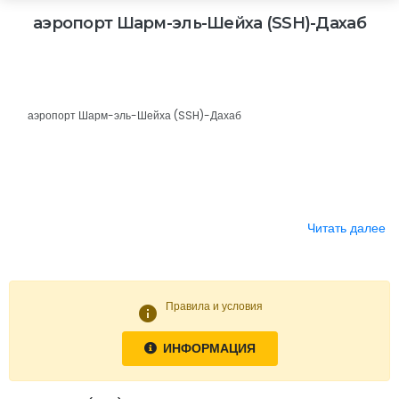
аэропорт Шарм-эль-Шейха (SSH)-Дахаб
аэропорт Шарм-эль-Шейха (SSH)-Дахаб
Читать далее
Правила и условия
info
ИНФОРМАЦИЯ