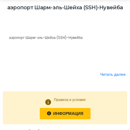
аэропорт Шарм-эль-Шейха (SSH)-Нувейба
аэропорт Шарм-эль-Шейха (SSH)-Нувейба
Читать далее
Правила и условия
info
ИНФОРМАЦИЯ