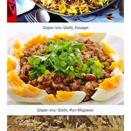
Шарм-эль-Шейх, Кошари
Шарм-эль-Шейх, Фул Медамес