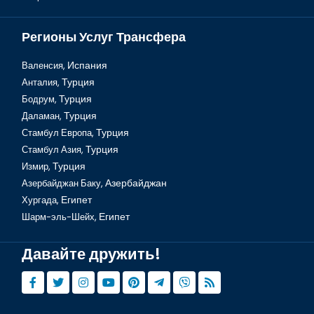
Регионы Услуг Трансфера
Валенсия,
Испания
Анталия,
Турция
Бодрум,
Турция
Шарм-эль-Шейх, гора Синай
Даламан,
Турция
Стамбул Европа,
Турция
Стамбул Азия,
Турция
Измир,
Турция
Азербайджан Баку,
Азербайджан
Хургада,
Египет
Шарм-эль-Шейх,
Египет
Давайте дружить!
Шарм Эль Шейх, Сафари по пустыне