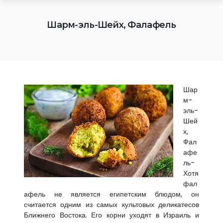
Шарм-эль-Шейх, Фалафель
Шар
м-
эль-
Шей
х,
Фал
афе
ль-
Хотя
фал
афель не является египетским блюдом, он
считается одним из самых культовых деликатесов
Ближнего Востока. Его корни уходят в Израиль и