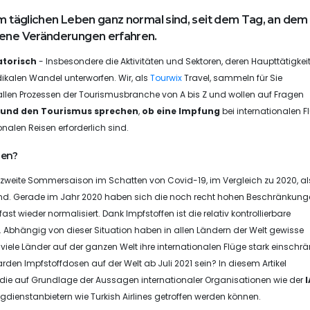
em täglichen Leben ganz normal sind, seit dem Tag, an dem
edene Veränderungen erfahren.
atorisch
- Insbesondere die Aktivitäten und Sektoren, deren Haupttätigkei
adikalen Wandel unterworfen. Wir, als
Tourwix
Travel, sammeln für Sie
allen Prozessen der Tourismusbranche von A bis Z und wollen auf Fragen
 und den Tourismus sprechen
,
ob eine Impfung
bei internationalen 
nalen Reisen erforderlich sind.
den?
zweite Sommersaison im Schatten von Covid-19, im Vergleich zu 2020, a
le sind. Gerade im Jahr 2020 haben sich die noch recht hohen Beschränkun
st wieder normalisiert. Dank Impfstoffen ist die relativ kontrollierbare
 Abhängig von dieser Situation haben in allen Ländern der Welt gewisse
ele Länder auf der ganzen Welt ihre internationalen Flüge stark einschrä
rden Impfstoffdosen auf der Welt ab Juli 2021 sein? In diesem Artikel
die auf Grundlage der Aussagen internationaler Organisationen wie der
ugdienstanbietern wie Turkish Airlines getroffen werden können.