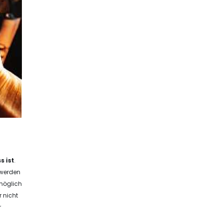
s ist
.
 werden
möglich
r nicht
r