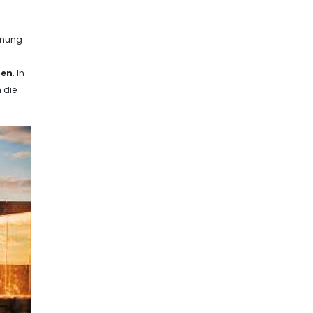
rdnung
ben
. In
 die