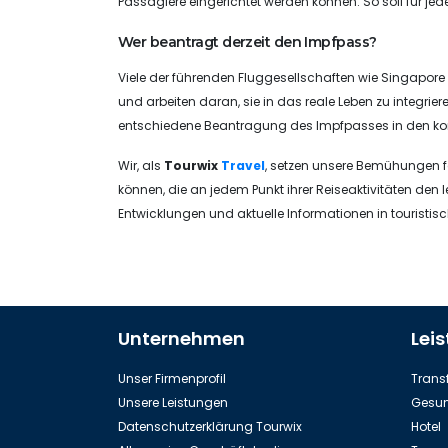
Passagiere eingerichtet werden können. So soll für jede
Wer beantragt derzeit den Impfpass?
Viele der führenden Fluggesellschaften wie Singapore A
und arbeiten daran, sie in das reale Leben zu integrier
entschiedene Beantragung des Impfpasses in den k
Wir, als
Tourwix
Travel
, setzen unsere Bemühungen fo
können, die an jedem Punkt ihrer Reiseaktivitäten den l
Entwicklungen und aktuelle Informationen in touristisc
Unternehmen
Lei
Unser Firmenprofil
Transf
Unsere Leistungen
Gesun
Datenschutzerklärung Tourwix
Hotel