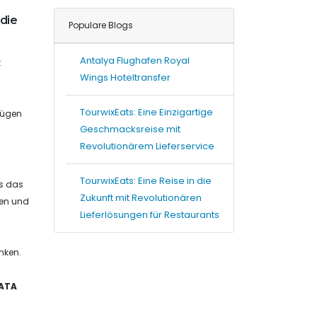
 die
Populare Blogs
Antalya Flughafen Royal
t
Wings Hoteltransfer
TourwixEats: Eine Einzigartige
Flügen
Geschmacksreise mit
Revolutionärem Lieferservice
TourwixEats: Eine Reise in die
ls das
Zukunft mit Revolutionären
gen und
Lieferlösungen für Restaurants
nken.
IATA