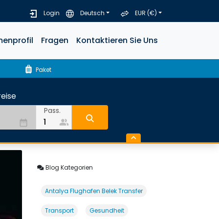
Login
Deutsch
EUR (€)
menprofil
Fragen
Kontaktieren Sie Uns
luggage
Paket
eise
Pass.
people_alt
date_range
Blog Kategorien
Antalya Flughafen Belek Transfer
Transport
Gesundheit