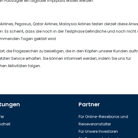
n Passagier ein digitaler Impfpass erstellt werden.
irlines, Pegasus, Qatar Airlines, Malaysia Airlines testen derzeit diese A
en. Es scheint, dass die noch in der Testphase befindliche und noch nicht of
ommenden Tagen geklärt wird.
rt, die Fragezeichen zu beseitigen, die in den Köpfen unserer Kunden auft
etzten Service erhalten. Sie können informiert werden, indem Sie uns für
hen Aktivitäten folgen.
stungen
Partner
er
Für Online-Reisebüros und
dheit
Reiseveranstalter
Für Unsere Investoren