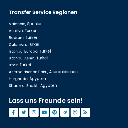
Transfer Service Regionen
Valencia,
Spanien
Antalya,
Turkei
Bodrum,
Turkei
Izmir, Cyprus Martyrs Weg
Dalaman,
Turkei
Istanbul Europa,
Turkei
Istanbul Asien,
Turkei
Izmir,
Turkei
Aserbaidschan Baku,
Aserbaidschan
Hurghada,
Ägypten
Sharm el Sheikh,
Ägypten
Lass uns Freunde sein!
Izmir, Alsancak Weg der Liebe