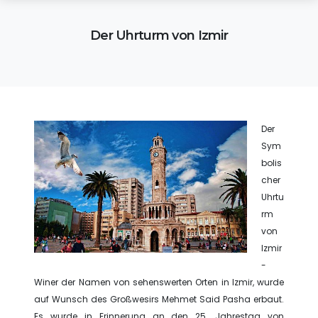
Der Uhrturm von Izmir
Der
Sym
bolis
cher
Uhrtu
rm
von
Izmir
-
Winer der Namen von sehenswerten Orten in Izmir, wurde
auf Wunsch des Großwesirs Mehmet Said Pasha erbaut.
Es wurde in Erinnerung an den 25. Jahrestag von