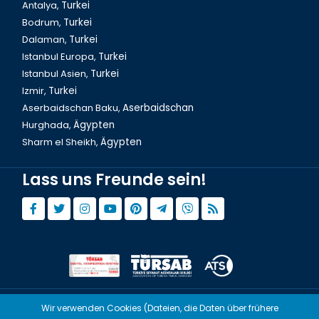
Antalya,
Turkei
Bodrum,
Turkei
Izmir, Cyprus Martyrs Weg
Dalaman,
Turkei
Istanbul Europa,
Turkei
Istanbul Asien,
Turkei
Izmir,
Turkei
Aserbaidschan Baku,
Aserbaidschan
Hurghada,
Ägypten
Sharm el Sheikh,
Ägypten
Lass uns Freunde sein!
Izmir, Alsancak Weg der Liebe
Wir verwenden Cookies (Dateien, die Daten über frühere
© Copyright 2015 - 2026,
Tourwix.de