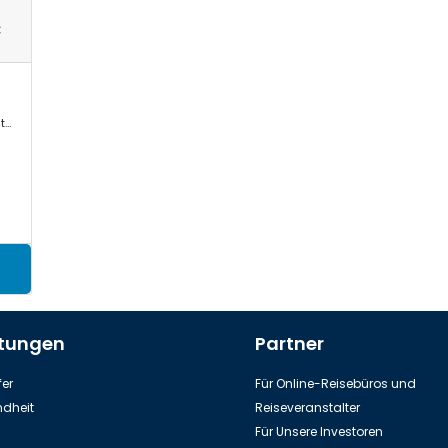
€
Mercedes Sprinter, VW Crafter, Toyota Commuter/Coaster
stungen
Partner
er
Für Online-Reisebüros und
dheit
Reiseveranstalter
Für Unsere Investoren