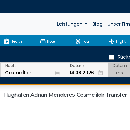
Leistungen
Blog
Unser Fir
medical_services
bed
attractions
flight
Health
Hotel
Tour
Flight
Rückr
Datum
Nach
Datum
drive_eta
date_range
Flughafen Adnan Menderes-Cesme ildir Transfer