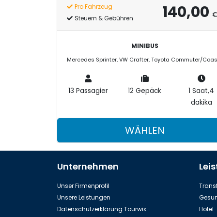
140,00
Pro Fahrzeug
Steuern & Gebühren
MINIBUS
13 Passagier
12 Gepäck
1 Saat,4
dakika
WÄHLEN
Unternehmen
Lei
Unser Firmenprofil
Transf
Unsere Leistungen
Gesun
Datenschutzerklärung Tourwix
Hotel