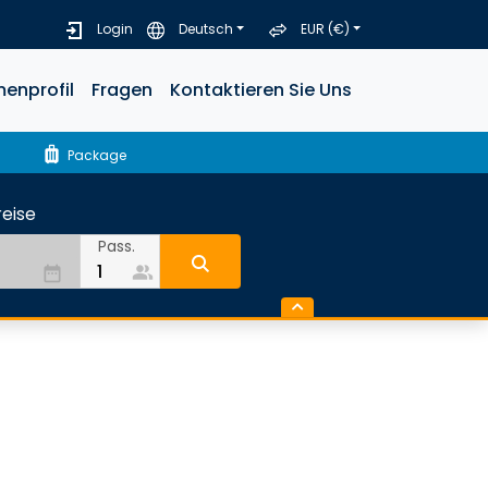
Login
Deutsch
EUR (€)
menprofil
Fragen
Kontaktieren Sie Uns
luggage
Package
eise
Pass.
people_alt
date_range