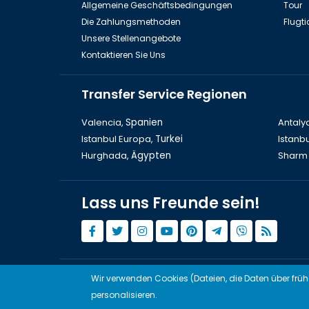
Allgemeine Geschäftsbedingungen
Tour
Die Zahlungsmethoden
Flugti
Unsere Stellenangebote
Kontaktieren Sie Uns
Transfer Service Regionen
Valencia,
Spanien
Antaly
Istanbul Europa,
Turkei
Istanbu
Hurghada,
Ägypten
Sharm 
Lass uns Freunde sein!
Art
Wir verwenden Cookies (Dateien, die Daten über frü
© Copyright 2015 - 2026,
Tourwix.de
personalisieren.