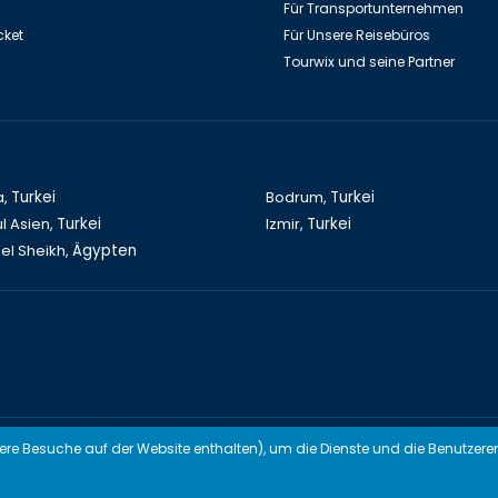
Für Transportunternehmen
cket
Für Unsere Reisebüros
Tourwix und seine Partner
a,
Turkei
Bodrum,
Turkei
l Asien,
Turkei
Izmir,
Turkei
el Sheikh,
Ägypten
modern UG (Haftungsbeschränkt) Arbeitet mit Übereinstimmenden Geset
here Besuche auf der Website enthalten), um die Dienste und die Benutzere
TOURWİX TURİZM Arbeitet mit Übereinstimmenden Gesetzen der 