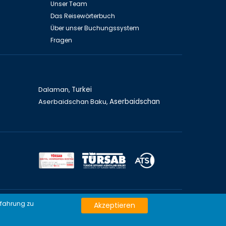
Unser Team
Das Reisewörterbuch
Über unser Buchungssystem
Fragen
Dalaman,
Turkei
Aserbaidschan Baku,
Aserbaidschan
zen von Deutschland
rfahrung zu
Akzeptieren
Türkei