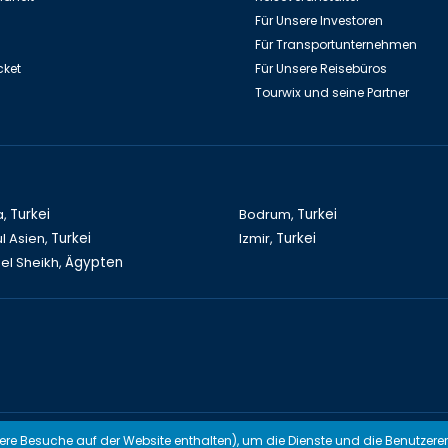
Für Unsere Investoren
Für Transportunternehmen
cket
Für Unsere Reisebüros
Tourwix und seine Partner
a,
Turkei
Bodrum,
Turkei
l Asien,
Turkei
Izmir,
Turkei
el Sheikh,
Ägypten
modern UG (Haftungsbeschränkt) Arbeitet mit Übereinstimmenden Geset
here Besuche auf der Website enthalten), um die Dienste und die Benutzere