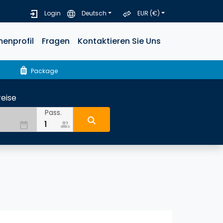
Login
Deutsch
EUR (€)
menprofil
Fragen
Kontaktieren Sie Uns
luggage
Package
eise
Pass.
people_alt
date_range