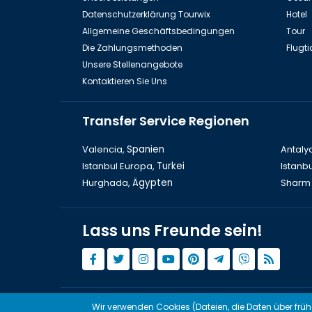
Datenschutzerklärung Tourwix
Hotel
Allgemeine Geschäftsbedingungen
Tour
Die Zahlungsmethoden
Flugti
Unsere Stellenangebote
Kontaktieren Sie Uns
Transfer Service Regionen
Valencia,
Spanien
Antaly
Istanbul Europa,
Turkei
Istanbu
Hurghada,
Ägypten
Sharm 
Lass uns Freunde sein!
Art
Wir verwenden Cookies (Dateien, die Daten über frü