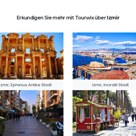
Erkundigen Sie mehr mit Tourwix über
Izmir
Izmir, Ephesus Antike Stadt
Izmir, Inciralti Stadt