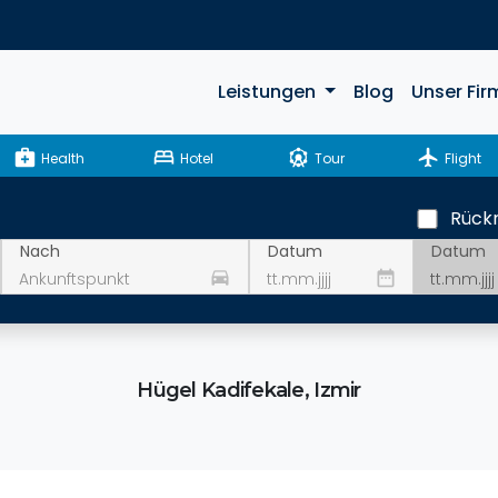
Leistungen
Blog
Unser Fir
medical_services
bed
attractions
flight
Health
Hotel
Tour
Flight
Rückr
Datum
Nach
Datum
drive_eta
date_range
Hügel Kadifekale, Izmir