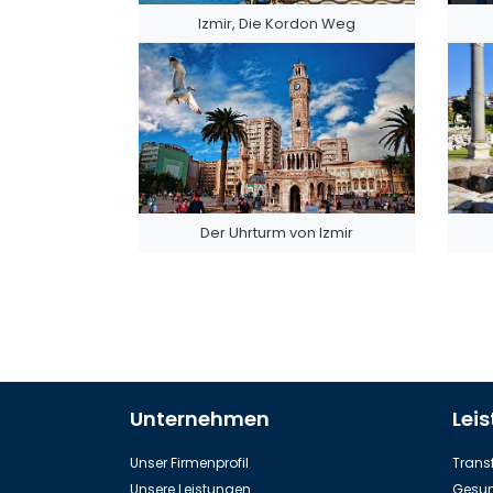
Izmir, Die Kordon Weg
Der Uhrturm von Izmir
Unternehmen
Lei
Unser Firmenprofil
Transf
Unsere Leistungen
Gesun