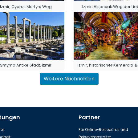
Izmir, Cyprus Martyrs Weg
Izmir, Alsancak Weg der Li
Smyrna Antike Stadt, Izmir
Izmir, historischer Kemeraltı-
Weitere Nachrichten
stungen
Partner
er
Für Online-Reisebüros und
dheit
Reiseveranstalter