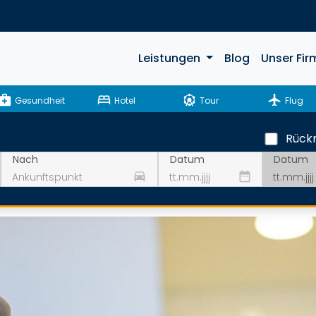
Leistungen
Blog
Unser Fir
ical_services
bed
attractions
flight
Gesundheit
Hotel
Tour
Flug
Rückr
Datum
Nach
Datum
drive_eta
date_range