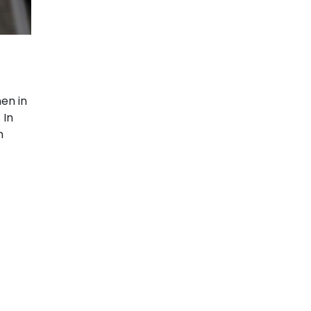
en in
 In
m