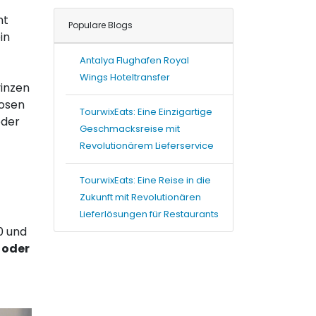
ht
Populare Blogs
in
Antalya Flughafen Royal
Wings Hoteltransfer
vinzen
dosen
TourwixEats: Eine Einzigartige
oder
Geschmacksreise mit
Revolutionärem Lieferservice
TourwixEats: Eine Reise in die
Zukunft mit Revolutionären
Lieferlösungen für Restaurants
0 und
 oder