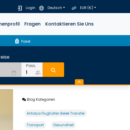
Login
Deutsch
EUR (€)
menprofil
Fragen
Kontaktieren Sie Uns
luggage
Paket
eise
Pass.
people_alt
date_range
Blog Kategorien
Antalya Flughafen Belek Transfer
Transport
Gesundheit