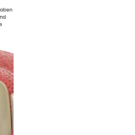
 haben
und
e