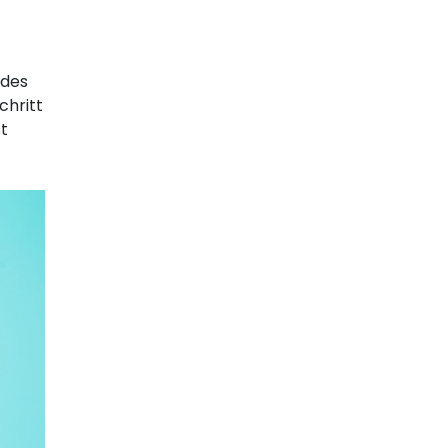
 des
chritt
t