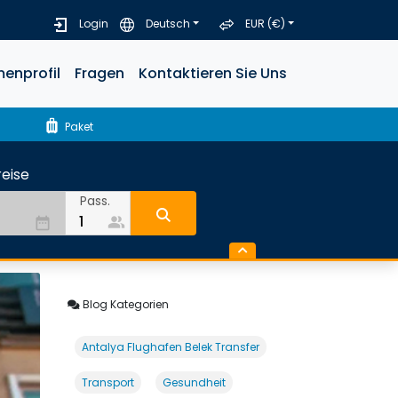
Login
Deutsch
EUR (€)
menprofil
Fragen
Kontaktieren Sie Uns
luggage
Paket
eise
Pass.
people_alt
date_range
Blog Kategorien
Antalya Flughafen Belek Transfer
Transport
Gesundheit