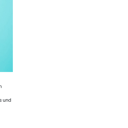
m
s und