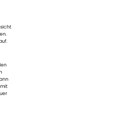
sicht
en.
auf.
den
n
kann
 mit
uer