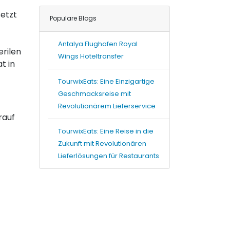
setzt
Populare Blogs
Antalya Flughafen Royal
erilen
Wings Hoteltransfer
t in
TourwixEats: Eine Einzigartige
Geschmacksreise mit
Revolutionärem Lieferservice
rauf
TourwixEats: Eine Reise in die
Zukunft mit Revolutionären
Lieferlösungen für Restaurants