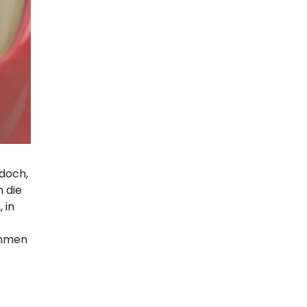
doch,
 die
 in
ehmen