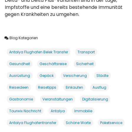
Delta- und Delta Plus-Varianten sind in der Lage,
Impfstoffe und eine bereits bestehende Immunität
gegen Krankheiten zu umgehen.
Blog Kategorien
Antalya Flughafen Belek Transfer
Transport
Gesundheit
Geschäftsreise
Sicherheit
Ausrüstung
Gepäck
Versicherung
Städte
Reiseideen
Reisetipps
Einkaufen
Ausflug
Gastronomie
Veranstaltungen
Digitalisierung
Tourwix Nachricht
Antalya
Immobilie
Antalya Flughafentransfer
Schöne Worte
Paketservice