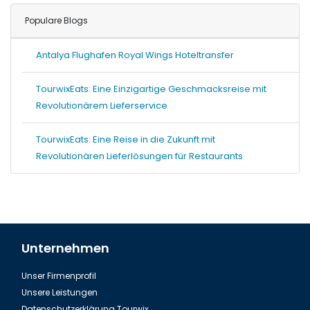
Populare Blogs
Antalya Flughafen Royal Wings Hoteltransfer
TourwixEats: Eine Einzigartige Geschmacksreise mit
Revolutionärem Lieferservice
TourwixEats: Eine Reise in die Zukunft mit
Revolutionären Lieferlösungen für Restaurants
Unternehmen
Unser Firmenprofil
Unsere Leistungen
Datenschutzerklärung Tourwix