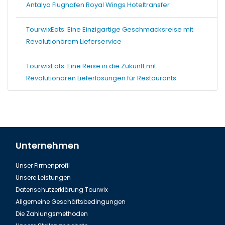
Antalya Flughafen Royal Wings Hoteltransfer
TourwixEats: Eine Einzigartige Geschmacksreise mit
Revolutionärem Lieferservice
TourwixEats: Eine Reise in die Zukunft mit
Revolutionären Lieferlösungen für Restaurants
Unternehmen
Unser Firmenprofil
Unsere Leistungen
Datenschutzerklärung Tourwix
Allgemeine Geschäftsbedingungen
Die Zahlungsmethoden