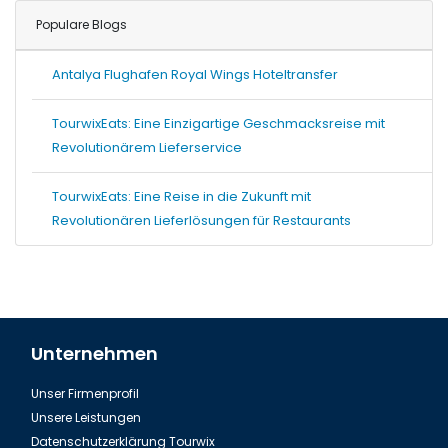
Populare Blogs
Antalya Flughafen Royal Wings Hoteltransfer
TourwixEats: Eine Einzigartige Geschmacksreise mit
Revolutionärem Lieferservice
TourwixEats: Eine Reise in die Zukunft mit
Revolutionären Lieferlösungen für Restaurants
Unternehmen
Unser Firmenprofil
Unsere Leistungen
Datenschutzerklärung Tourwix