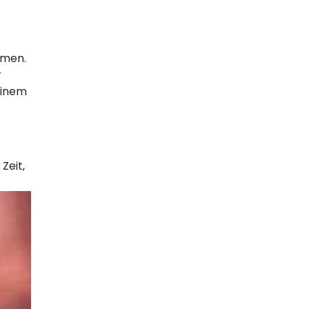
hmen.
r
einem
Zeit,