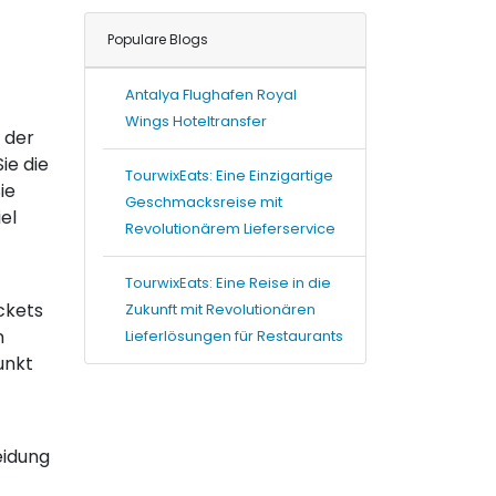
Populare Blogs
Antalya Flughafen Royal
Wings Hoteltransfer
 der
ie die
TourwixEats: Eine Einzigartige
ie
Geschmacksreise mit
el
Revolutionärem Lieferservice
TourwixEats: Eine Reise in die
ickets
Zukunft mit Revolutionären
n
Lieferlösungen für Restaurants
unkt
eidung