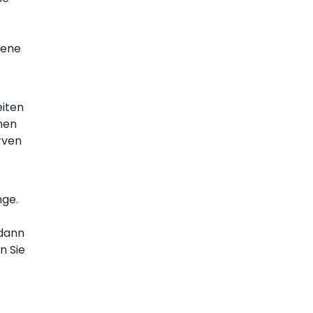
dene
eiten
anen
rven
nge.
 dann
n Sie