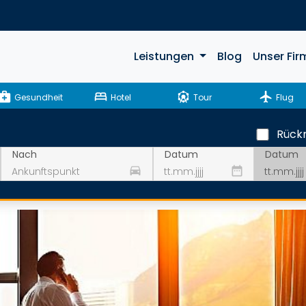
Leistungen
Blog
Unser Fir
ical_services
bed
attractions
flight
Gesundheit
Hotel
Tour
Flug
Rückr
Datum
Nach
Datum
drive_eta
date_range