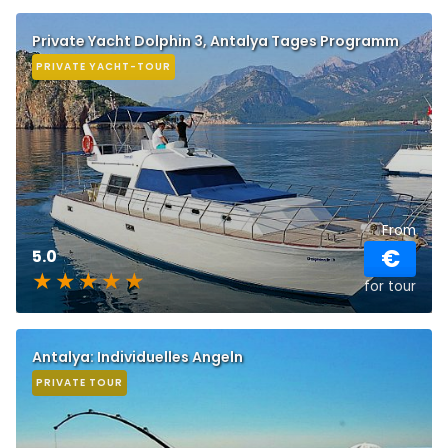
Private Yacht Dolphin 3, Antalya Tages Programm
PRIVATE YACHT-TOUR
From
€
5.0
for tour
Antalya: Individuelles Angeln
PRIVATE TOUR