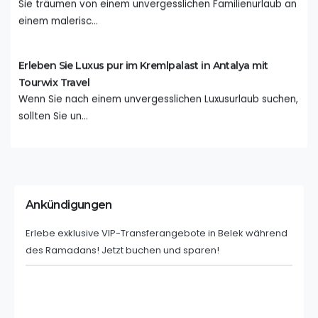
Sie träumen von einem unvergesslichen Familienurlaub an
einem malerisc...
Erleben Sie Luxus pur im Kremlpalast in Antalya mit
Tourwix Travel
Wenn Sie nach einem unvergesslichen Luxusurlaub suchen,
sollten Sie un...
Erkunden Sie Antalya: Ihr Leitfaden für einen
reibungslosen Urlaub
Antalya, ein Juwel an der türkischen Riviera, lockt mit
Ankündigungen
seinem strahle...
Erlebe exklusive VIP-Transferangebote in Belek während
des Ramadans! Jetzt buchen und sparen!
Reiseführer für Erstbesucher in Nordzypern
Nordzypern ist eine Region im nördlichen Teil der
Mittelmeerinsel Zype...