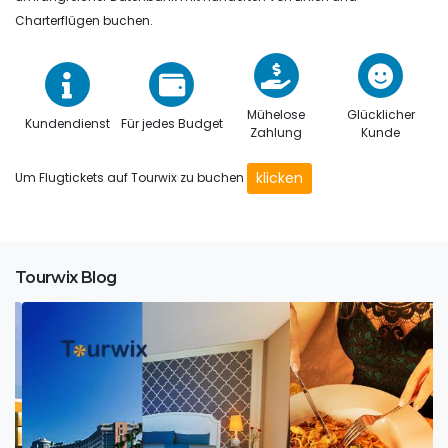
Charterflügen buchen.
Mühelose
Glücklicher
Kundendienst
Für jedes Budget
Zahlung
Kunde
klicken
Um Flugtickets auf Tourwix zu buchen
Tourwix Blog
Tourwix Travel: Ihr Reisepartner für unvergessliche
Urlaubserlebnisse
Inmitten der atemberaubenden Küstenlandschaft der
türkischen Riviera e...