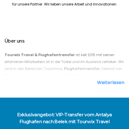
für unsere Partner. Wir lieben unsere Arbeit und Innovationen.
Über uns
Tourwix Travel & Flughafentransfer
ist seit 2015 mit seinen
erfahrenen Mitarbeitern ist in der Türkei und im Ausland vertreten. Wir
sind in den Bereichen, Tourismus,
Flughafen
t
ransfer
, Verkauf von
Flugtickets
,
Touren
,
Hotelunterkünfte
und
Medizin
tätig.
Weiterlesen
Warum sollten Sie mit Tourwix einen Reiseplan erstellen? Da
Kundenzufriedenheit und Innovation zu unseren strategischen
Prioritäten gehört. Der 24/7-Service wird insbesondere bei
professioneller Teamarbeit mit Mitarbeitern erbracht, die die
türkische
,
deutsche
,
englische
und
russische
Sprache
Exklusivangebot: VIP-Transfer vom Antalya
beherrschen.
Flughafen nach Belek mit Tourwix Travel
Tourwix Travel & Flughafentransfer ist eine ununterbrochene 24/7-