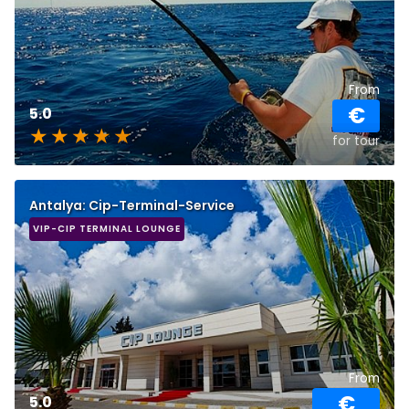
From
€
5.0
for tour
Antalya: Cip-Terminal-Service
VIP-CIP TERMINAL LOUNGE
From
€
5.0