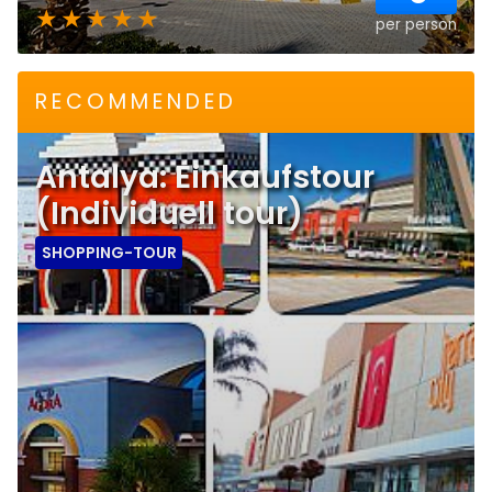
per person
RECOMMENDED
Antalya: Einkaufstour
(Individuell tour)
SHOPPING-TOUR