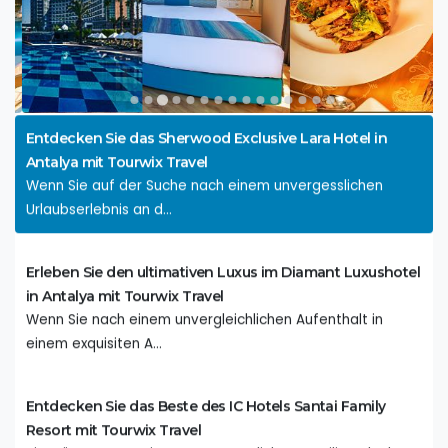
Entdecken Sie das Paradies im Titanic Deluxe Lara: Ein
unvergessliches Urlaubserlebnis
Willkommen im Titanic Deluxe Lara, einem exquisiten
Resort in Antalya,...
Entdecken Sie das Sherwood Exclusive Lara Hotel in
Antalya mit Tourwix Travel
Wenn Sie auf der Suche nach einem unvergesslichen
Urlaubserlebnis an d...
Erleben Sie den ultimativen Luxus im Diamant Luxushotel
in Antalya mit Tourwix Travel
Wenn Sie nach einem unvergleichlichen Aufenthalt in
einem exquisiten A...
Entdecken Sie das Beste des IC Hotels Santai Family
Resort mit Tourwix Travel