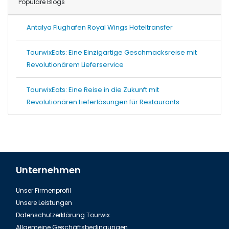
Populare Blogs
Antalya Flughafen Royal Wings Hoteltransfer
TourwixEats: Eine Einzigartige Geschmacksreise mit
Revolutionärem Lieferservice
TourwixEats: Eine Reise in die Zukunft mit
Revolutionären Lieferlösungen für Restaurants
Unternehmen
Unser Firmenprofil
Unsere Leistungen
Datenschutzerklärung Tourwix
Allgemeine Geschäftsbedingungen