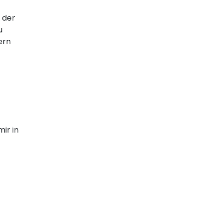
 der
u
ern
ir in