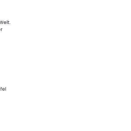
Welt.
er
fel