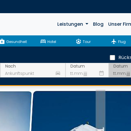
Leistungen
Blog
Unser Fir
ical_services
bed
attractions
flight
Gesundheit
Hotel
Tour
Flug
Rückr
Datum
Nach
Datum
drive_eta
date_range