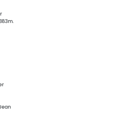
r
8383m.
er
 Jean