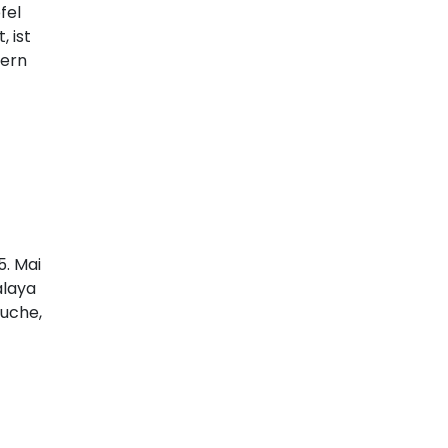
fel
, ist
gern
5. Mai
alaya
suche,