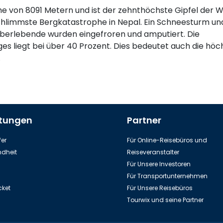
e von 8091 Metern und ist der zehnthöchste Gipfel der W
chlimmste Bergkatastrophe in Nepal. Ein Schneesturm un
 Überlebende wurden eingefroren und amputiert. Die
es liegt bei über 40 Prozent. Dies bedeutet auch die höc
.
stungen
Partner
er
Für Online-Reisebüros und
dheit
Reiseveranstalter
Für Unsere Investoren
Für Transportunternehmen
cket
Für Unsere Reisebüros
Tourwix und seine Partner