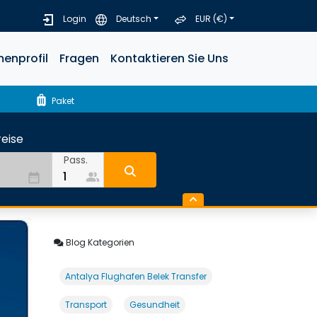
Login
Deutsch
EUR (€)
menprofil
Fragen
Kontaktieren Sie Uns
luggage
Paket
eise
Pass.
people_alt
date_range
Blog Kategorien
Antalya Flughafen Belek Transfer
Transport
Gesundheit