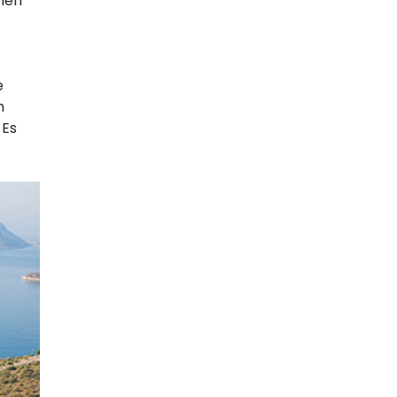
chen
e
m
 Es