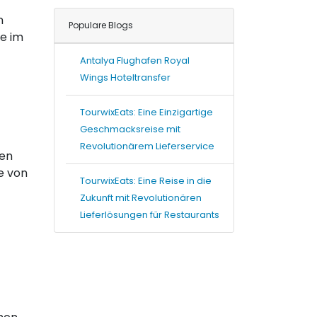
n
Populare Blogs
ye im
Antalya Flughafen Royal
Wings Hoteltransfer
TourwixEats: Eine Einzigartige
Geschmacksreise mit
Revolutionärem Lieferservice
hen
e von
TourwixEats: Eine Reise in die
Zukunft mit Revolutionären
Lieferlösungen für Restaurants