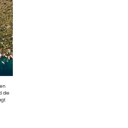
hen
d die
ägt