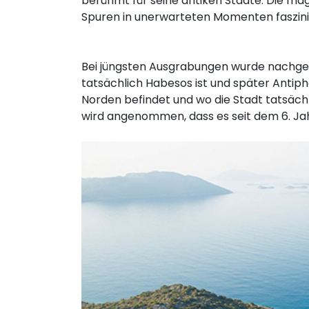
berühmt für seine antiken Städte. Die mag
Spuren in unerwarteten Momenten faszinie
Bei jüngsten Ausgrabungen wurde nachgewi
tatsächlich Habesos ist und später Antiphe
Norden befindet und wo die Stadt tatsächlic
wird angenommen, dass es seit dem 6. Ja