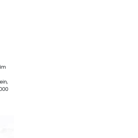
 im
ein,
.000