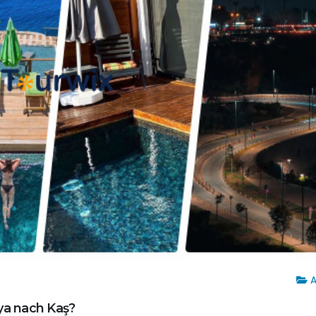
A
a nach Kaş?