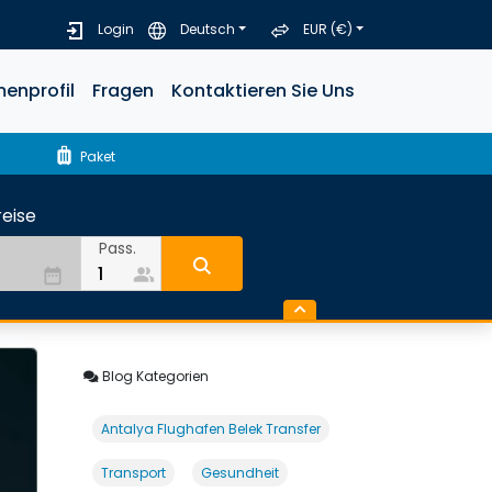
Login
Deutsch
EUR (€)
menprofil
Fragen
Kontaktieren Sie Uns
luggage
Paket
eise
Pass.
people_alt
date_range
Blog Kategorien
Antalya Flughafen Belek Transfer
Transport
Gesundheit