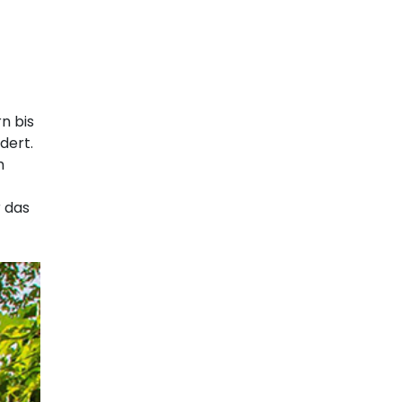
n bis
dert.
h
r das