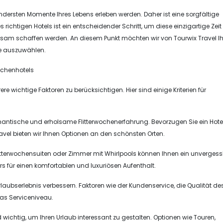
esondersten Momente Ihres Lebens erleben werden. Daher ist eine sorgfältige
richtigen Hotels ist ein entscheidender Schritt, um diese einzigartige Zeit
insam schaffen werden. An diesem Punkt möchten wir von Tourwix Travel I
Sie auszuwählen.
ochenhotels
re wichtige Faktoren zu berücksichtigen. Hier sind einige Kriterien für
omantische und erholsame Flitterwochenerfahrung. Bevorzugen Sie ein Hotel
ravel bieten wir Ihnen Optionen an den schönsten Orten.
itterwochensuiten oder Zimmer mit Whirlpools können Ihnen ein unvergess
rs für einen komfortablen und luxuriösen Aufenthalt.
 Urlaubserlebnis verbessern. Faktoren wie der Kundenservice, die Qualität de
as Serviceniveau.
d wichtig, um Ihren Urlaub interessant zu gestalten. Optionen wie Touren,