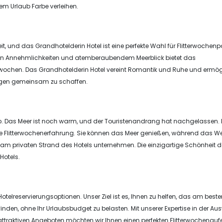
em Urlaub Farbe verleihen.
heit, und das Grandhotelderin Hotel ist eine perfekte Wahl für Flitterwochenp
ösen Annehmlichkeiten und atemberaubendem Meerblick bietet das
itterwochen. Das Grandhotelderin Hotel vereint Romantik und Ruhe und ermög
ungen gemeinsam zu schaffen.
aub. Das Meer ist noch warm, und der Touristenandrang hat nachgelassen.
ige Flitterwochenerfahrung. Sie können das Meer genießen, während das We
m privaten Strand des Hotels unternehmen. Die einzigartige Schönheit 
Hotels.
 Hotelreservierungsoptionen. Unser Ziel ist es, Ihnen zu helfen, das am best
finden, ohne Ihr Urlaubsbudget zu belasten. Mit unserer Expertise in der Au
attraktiven Angeboten möchten wir Ihnen einen perfekten Flitterwochenauf