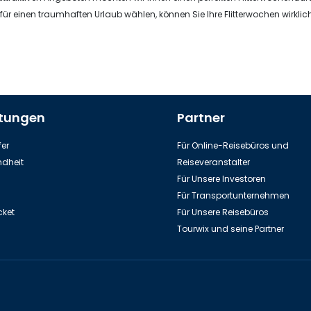
l für einen traumhaften Urlaub wählen, können Sie Ihre Flitterwochen wirklic
stungen
Partner
er
Für Online-Reisebüros und
dheit
Reiseveranstalter
Für Unsere Investoren
Für Transportunternehmen
cket
Für Unsere Reisebüros
Tourwix und seine Partner