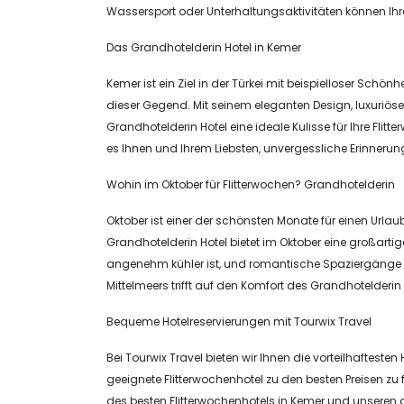
Wassersport oder Unterhaltungsaktivitäten können Ihr
Das Grandhotelderin Hotel in Kemer
Kemer ist ein Ziel in der Türkei mit beispielloser Schön
dieser Gegend. Mit seinem eleganten Design, luxuri
Grandhotelderin Hotel eine ideale Kulisse für Ihre Fl
es Ihnen und Ihrem Liebsten, unvergessliche Erinner
Wohin im Oktober für Flitterwochen? Grandhotelderin
Oktober ist einer der schönsten Monate für einen Url
Grandhotelderin Hotel bietet im Oktober eine großart
angenehm kühler ist, und romantische Spaziergänge a
Mittelmeers trifft auf den Komfort des Grandhotelderin 
Bequeme Hotelreservierungen mit Tourwix Travel
Bei Tourwix Travel bieten wir Ihnen die vorteilhaftesten
geeignete Flitterwochenhotel zu den besten Preisen zu 
des besten Flitterwochenhotels in Kemer und unseren 