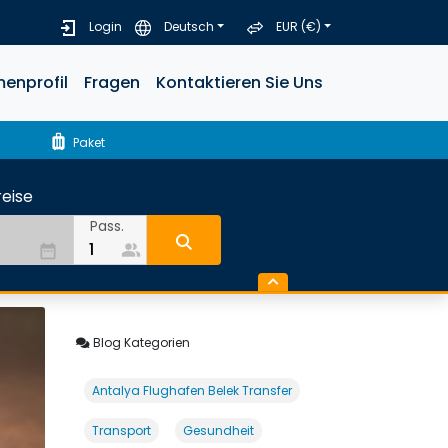
Login
Deutsch
EUR (€)
menprofil
Fragen
Kontaktieren Sie Uns
luggage
Paket
eise
Pass.
people_alt
date_range
Blog Kategorien
Antalya Flughafen Belek Transfer
Transport
Gesundheit