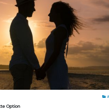
A
kte Option