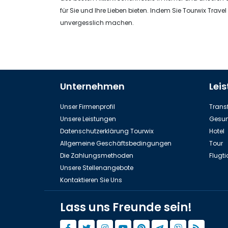
für Sie und Ihre Lieben bieten. Indem Sie Tourwix Trave
unvergesslich machen.
Unternehmen
Lei
Unser Firmenprofil
Transf
Unsere Leistungen
Gesun
Datenschutzerklärung Tourwix
Hotel
Allgemeine Geschäftsbedingungen
Tour
Die Zahlungsmethoden
Flugti
Unsere Stellenangebote
Kontaktieren Sie Uns
Lass uns Freunde sein!