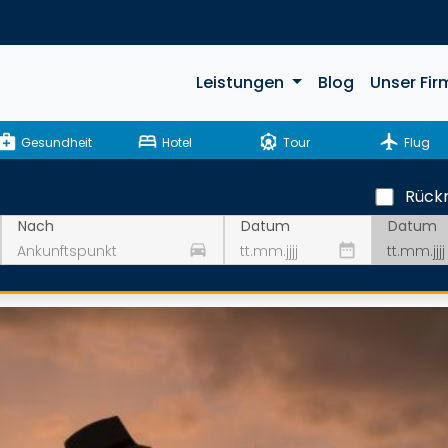
Leistungen
Blog
Unser Fir
ical_services
bed
attractions
flight
Gesundheit
Hotel
Tour
Flug
Rückr
Datum
Nach
Datum
drive_eta
date_range