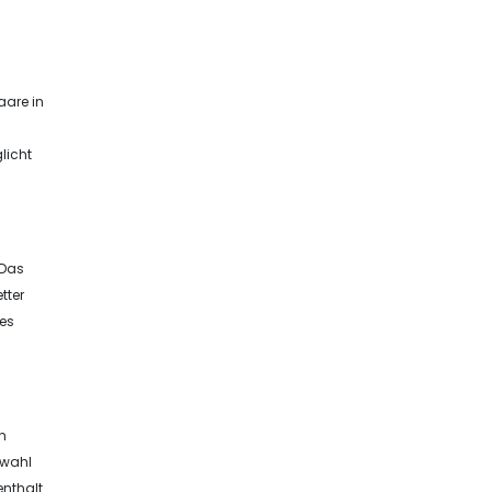
aare in
licht
 Das
tter
des
en
swahl
enthalt