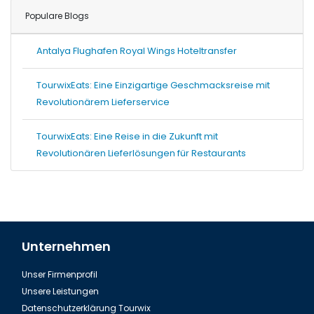
Populare Blogs
Antalya Flughafen Royal Wings Hoteltransfer
TourwixEats: Eine Einzigartige Geschmacksreise mit
Revolutionärem Lieferservice
TourwixEats: Eine Reise in die Zukunft mit
Revolutionären Lieferlösungen für Restaurants
Unternehmen
Unser Firmenprofil
Unsere Leistungen
Datenschutzerklärung Tourwix