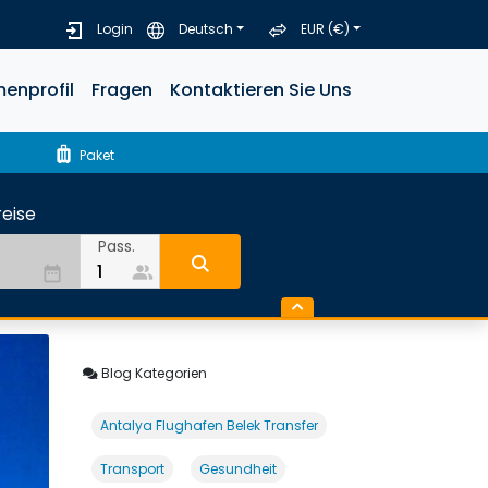
Login
Deutsch
EUR (€)
menprofil
Fragen
Kontaktieren Sie Uns
luggage
Paket
eise
Pass.
people_alt
date_range
Blog Kategorien
Antalya Flughafen Belek Transfer
Transport
Gesundheit