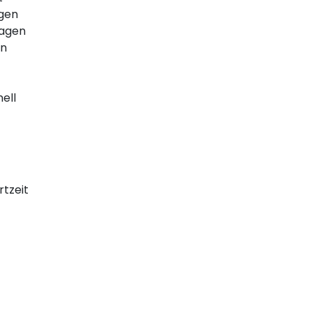
ngen
aagen
en
ell
rtzeit