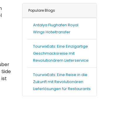
m
Populare Blogs
l
Antalya Flughafen Royal
Wings Hoteltransfer
TourwixEats: Eine Einzigartige
Geschmacksreise mit
Revolutionärem Lieferservice
auber
 Side
TourwixEats: Eine Reise in die
ist
Zukunft mit Revolutionären
Lieferlösungen für Restaurants