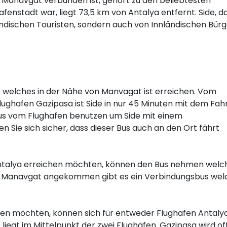
dt Manavgat verbunden ist, gehört zu den beliebtesten
Hafenstadt war, liegt 73,5 km von Antalya entfernt. Side, da
ischen Touristen, sondern auch von Innländischen Bürg
de welches in der Nähe von Manvagat ist erreichen. Vom
ughafen Gazipasa ist Side in nur 45 Minuten mit dem Fah
bus vom Flughafen benutzen um Side mit einem
n Sie sich sicher, dass dieser Bus auch an den Ort fährt
Antalya erreichen möchten, können den Bus nehmen welc
f Manavgat angekommen gibt es ein Verbindungsbus wel
isen möchten, können sich für entweder Flughafen Antaly
liegt im Mittelpunkt der zwei Flughäfen. Gazipasa wird of