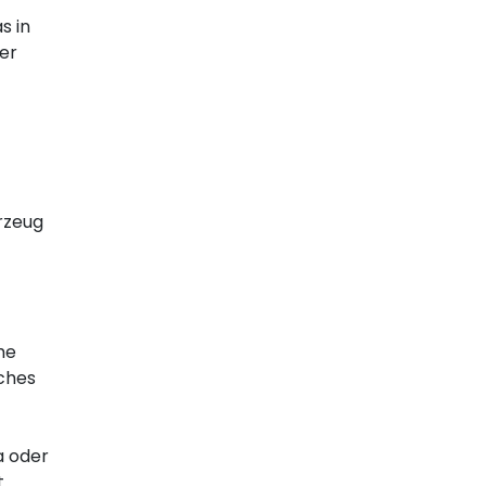
s in
er
rzeug
he
ches
a oder
t