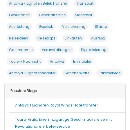
Antalya Flughafen Belek Transfer
Transport
Gesundheit
Geschäftsreise
Sicherheit
Ausrüstung
Gepäck
Versicherung
Städte
Reiseideen
Reisetipps
Einkaufen
Ausflug
Gastronomie
Veranstaltungen
Digitalisierung
Tourwix Nachricht
Antalya
Immobilie
Antalya Flughafentransfer
Schöne Worte
Paketservice
Populare Blogs
Antalya Flughafen Royal Wings Hoteltransfer
TourwixEats: Eine Einzigartige Geschmacksreise mit
Revolutionärem Lieferservice