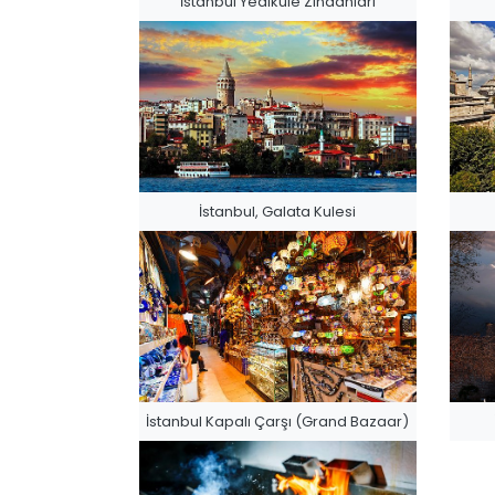
İstanbul Yedikule Zindanları
İstanbul, Galata Kulesi
İstanbul Kapalı Çarşı (Grand Bazaar)