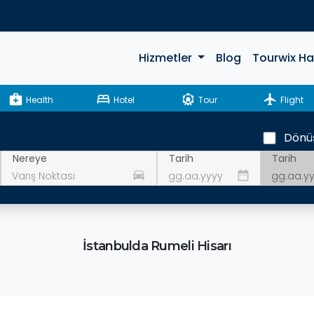
Hizmetler
Blog
Tourwix H
medical_services
bed
attractions
flight
Health
Hotel
Tour
Flight
Dönü
Tarih
Nereye
Tarih
drive_eta
date_range
İstanbulda Rumeli Hisarı