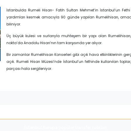
İstanbulda Rumeli Hisarı- Fatih Sultan Mehmet’in İstanbul’un Feth
yardımları kesmek amacıyla 90 günde yapılan Rumelihisarı, amac
biliniyor.
Üç büyük kulesi ve surlarıyla muhteşem bir yapı olan Rumelihisarı, B
nokta’da Anadolu Hisarı’nın tam karşısında yer alıyor.
Bir zamanlar Rumelihisarı Konserleri gibi açık hava etkinliklerinin ge
açık. Rumeli Hisarı Müzesi’nde İstanbul’un fethinde kullanılan toplar, 
parçası hala sergileniyor.
İstanbul Avrupa
popüler transfer rotaları