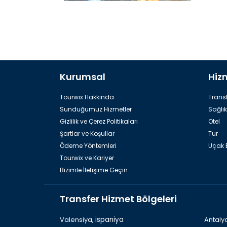
İstanbulda En İyi Restoranlara Bak
Kurumsal
Hiz
Tourwix Hakkında
Transf
Sunduğumuz Hizmetler
Sağlık
Gizlilik ve Çerez Politikaları
Otel
Şartlar ve Koşullar
Tur
Ödeme Yöntemleri
Uçak B
Tourwix ve Kariyer
Bizimle İletişime Geçin
Transfer Hizmet Bölgeleri
Valensiya,
ispaniya
Antaly