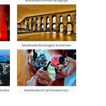
İstanbulda Ahrida Sinagogu
ı
İstanbulda Bozdoğan Su Kemeri
asofya
İstanbulda En İyi Dondurmacı