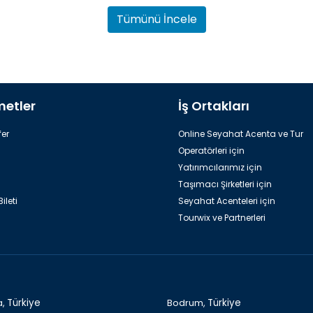
Tümünü İncele
metler
İş Ortakları
er
Online Seyahat Acenta ve Tur
Operatörleri için
Yatırımcılarımız için
Taşımacı Şirketleri için
ileti
Seyahat Acenteleri için
Tourwix ve Partnerleri
a,
Türkiye
Bodrum,
Türkiye