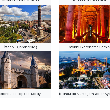
Istanbul Anadolu Hisarı
İstanbul Yoros Kalesi
İstanbul Çemberlitaş
İstanbul Yerebatan Sarnıc
İstanbulda Topkapı Sarayı
İstanbulda Muhteşem Yerler Ay