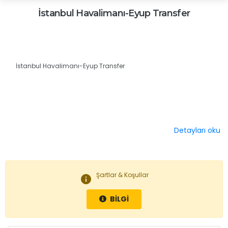
İstanbul Havalimanı-Eyup Transfer
İstanbul Havalimanı-Eyup Transfer
Detayları oku
Şartlar & Koşullar
info
BİLGİ