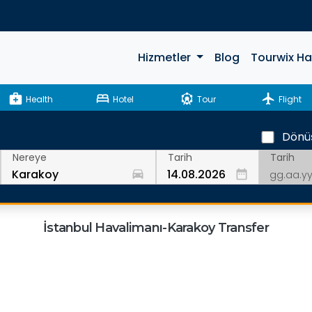
Hizmetler
Blog
Tourwix H
medical_services
bed
attractions
flight
Health
Hotel
Tour
Flight
Dönü
Tarih
Nereye
Tarih
drive_eta
date_range
İstanbul Havalimanı-Karakoy Transfer