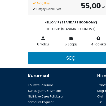
55,00
Araç Başı
€
Herşey Dahil Fiyat
HELLO VIP (STANDART ECONOMY)
HELLO VIP (STANDART ECONOMY)
6 Yolcu
5 Bagaj
41 dakika
SEÇ
Kurumsal
Hiz
Tourwix Hakkında
Transf
Sunduğumuz Hizmetler
Sağlık
Gizlilik ve Çerez Politikaları
Otel
Şartlar ve Koşullar
Tur