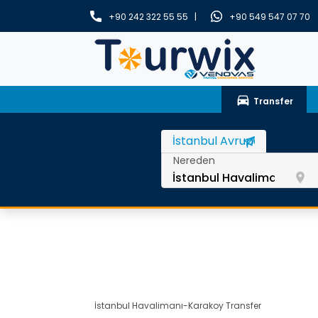
+90 242 322 55 55 |
+90 549 547 07 70
drive_eta
Transfer
Nereden
room
İstanbul Havalimanı-Karakoy Transfer