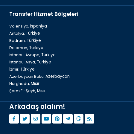
Transfer Hizmet Bölgeleri
Valensiya,
ispaniya
Antalya,
Türkiye
Bodrum,
Türkiye
İstanbul, Galata Kulesi
Dalaman,
Türkiye
İstanbul Avrupa,
Türkiye
İstanbul Asya,
Türkiye
İzmir,
Türkiye
Azerbaycan Baku,
Azerbaycan
Hurghada,
Mısır
Şarm El-Şeyh,
Mısır
Arkadaş olalım!
İstanbul Çemberlitaş