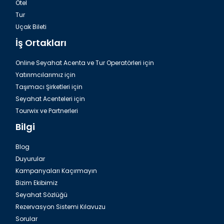
Otel
Tur
İstanbulda Rumeli Hisarı
Uçak Bileti
İş Ortakları
Online Seyahat Acenta ve Tur Operatörleri için
Yatırımcılarımız için
Taşımacı Şirketleri için
Seyahat Acenteleri için
Tourwix ve Partnerleri
Bilgi
Blog
Duyurular
İstanbulda Ahrida Sinagogu
Kampanyaları Kaçırmayın
Bizim Ekibimiz
Seyahat Sözlüğü
Rezervasyon Sistemi Kılavuzu
Sorular