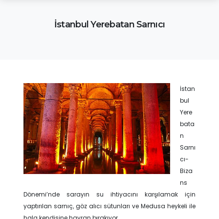
İstanbul Yerebatan Sarnıcı
İstan
bul
Yere
bata
n
Sarnı
cı-
Biza
ns
Dönemi’nde sarayın su ihtiyacını karşılamak için
yaptırılan sarnıç, göz alıcı sütunları ve Medusa heykeli ile
hala kendisine hayran bırakıyor.