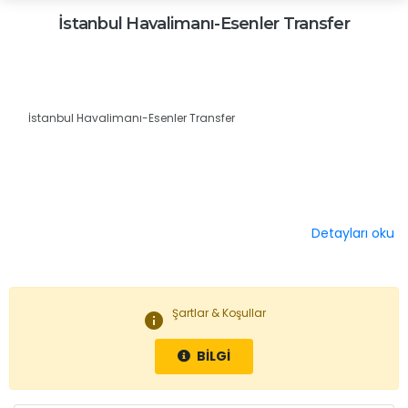
İstanbul Havalimanı-Esenler Transfer
İstanbul Havalimanı-Esenler Transfer
Detayları oku
Şartlar & Koşullar
info
BİLGİ