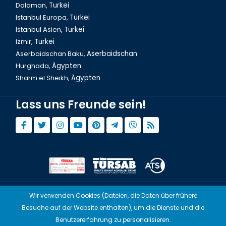
Thailand Phuket, Altstadt
Dalaman,
Turkei
Istanbul Europa,
Turkei
Istanbul Asien,
Turkei
Izmir,
Turkei
Aserbaidschan Baku,
Aserbaidschan
Hurghada,
Ägypten
Sharm el Sheikh,
Ägypten
Lass uns Freunde sein!
Thailand Phuket, Kata Strand Atmosphaere
Wir verwenden Cookies (Dateien, die Daten über frühere
© Copyright 2015 - 2026,
Tourwix.de
Besuche auf der Website enthalten), um die Dienste und die
Artmodern UG (Haftungsbeschränkt) Arbeitet mit
Benutzererfahrung zu personalisieren.