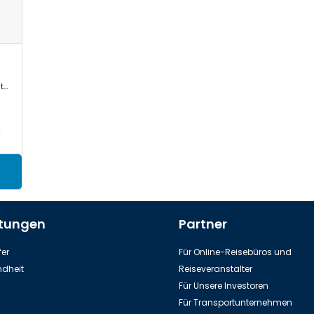
Mercedes Sprinter, VW Crafter, Toyota Commuter/Coaster
a
stungen
Partner
er
Für Online-Reisebüros und
dheit
Reiseveranstalter
Für Unsere Investoren
Für Transportunternehmen