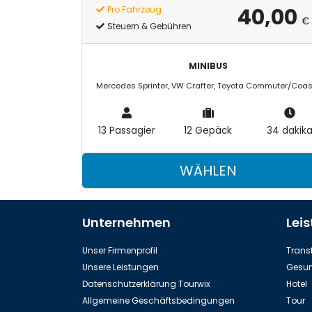
40,00
Pro Fahrzeug
€
Steuern & Gebühren
MINIBUS
13 Passagier
12 Gepäck
34 dakik
WÄHLEN
Unternehmen
Lei
Unser Firmenprofil
Transf
Unsere Leistungen
Gesun
Datenschutzerklärung Tourwix
Hotel
Allgemeine Geschäftsbedingungen
Tour