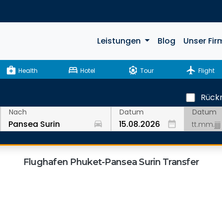
Leistungen
Blog
Unser Fir
medical_services
bed
attractions
flight
Health
Hotel
Tour
Flight
Rückr
Datum
Nach
Datum
drive_eta
date_range
Flughafen Phuket-Pansea Surin Transfer