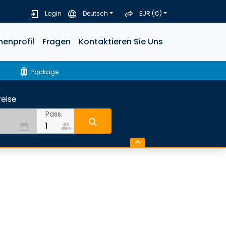
Login
Deutsch
EUR (€)
menprofil
Fragen
Kontaktieren Sie Uns
luggage
Package
eise
Pass.
people_alt
date_range