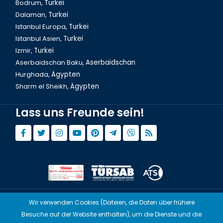
Bodrum,
Turkei
Thailand Phuket, Altstadt
Dalaman,
Turkei
Istanbul Europa,
Turkei
Istanbul Asien,
Turkei
Izmir,
Turkei
Aserbaidschan Baku,
Aserbaidschan
Hurghada,
Ägypten
Sharm el Sheikh,
Ägypten
Lass uns Freunde sein!
Thailand Phuket, Kata Strand Atmosphaere
Wir verwenden Cookies (Dateien, die Daten über frühere
© Copyright 2015 - 2026,
Tourwix.de
Besuche auf der Website enthalten), um die Dienste und die