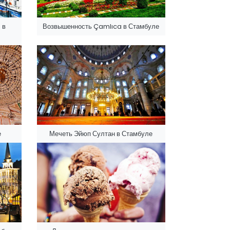
 в
Возвышенность Çamlıca в Стамбуле
е
Мечеть Эйюп Султан в Стамбуле