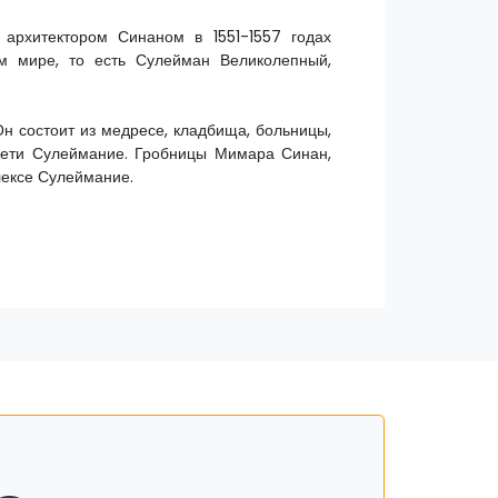
архитектором Синаном в 1551-1557 годах
м мире, то есть Сулейман Великолепный,
н состоит из медресе, кладбища, больницы,
ечети Сулеймание. Гробницы Мимара Синан,
лексе Сулеймание.