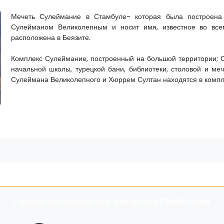
Мечеть Сулеймание в Стамбуле- которая была построена 
Сулейманом Великолепным и носит имя, известное во все
расположена в Беязите.
Комплекс Сулеймание, построенный на большой территории; О
начальной школы, турецкой бани, библиотеки, столовой и м
Сулеймана Великолепного и Хюррем Султан находятся в комп
Популярные направления трансфера в
Стамбул Азия