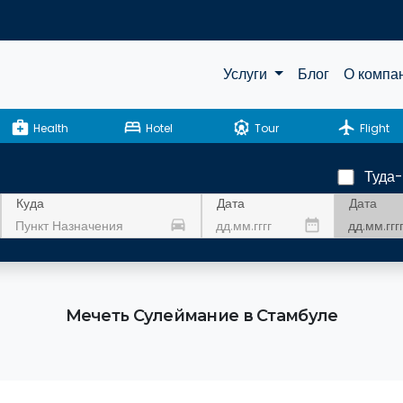
Услуги
Блог
О компа
medical_services
bed
attractions
flight
Health
Hotel
Tour
Flight
Туда
Дата
Куда
Дата
drive_eta
date_range
Мечеть Сулеймание в Стамбуле