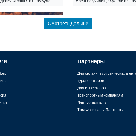
Девичья башня в Стамбуле
Военное училище Кулели в Ста
Смотреть Дальше
уги
Партнеры
Красочный город: Стамбул
фер
Для онлайн-туристических агент
ина
туроператоров
Для Инвесторов
рсия
Транспортным компаниям
илет
Для турагентств
Tourwix и наши Партнеры