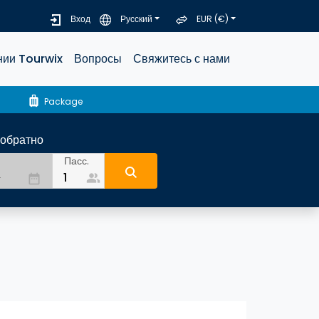
Вход
Русский
EUR (€)
нии Tourwix
Вопросы
Свяжитесь с нами
luggage
Package
-обратно
Пасс.
people_alt
date_range