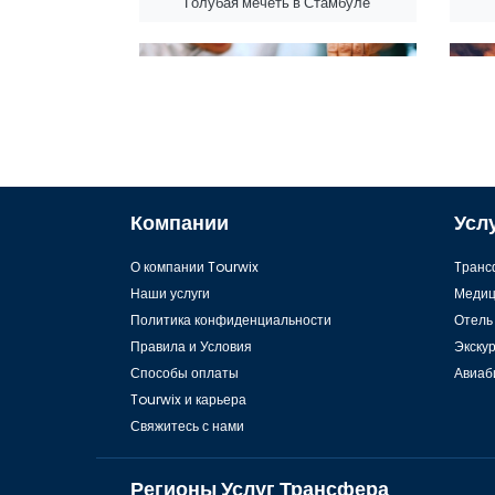
Голубая мечеть в Стамбуле
Компании
Усл
Лучшие рестораны Стамбула
О компании Tourwix
Tранс
Наши услуги
Медиц
Политика конфиденциальности
Отель
Правила и Условия
Экску
Способы оплаты
Авиаб
Tourwix и карьера
Свяжитесь с нами
Регионы Услуг Трансфера