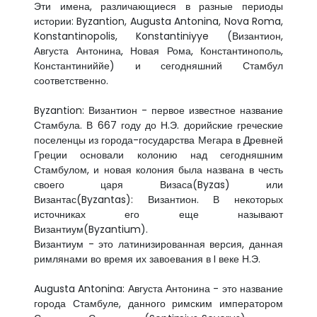
Эти имена, различающиеся в разные периоды
истории: Byzantion, Augusta Antonina, Nova Roma,
Konstantinopolis, Konstantiniyye (Византион,
Августа Антонина, Новая Рома, Константинополь,
Константиниййе) и сегодняшний Стамбул
соответственно.
Byzantion: Византион - первое известное название
Стамбула. В 667 году до Н.Э. дорийские греческие
поселенцы из города-государства Мегара в Древней
Греции основали колонию над сегодняшним
Стамбулом, и новая колония была названа в честь
своего царя Визаса(Byzas) или
Византас(Byzantas): Византион. В некоторых
источниках его еще называют
Византиум(Byzantium).
Византиум - это латинизированная версия, данная
римлянами во время их завоевания в I веке Н.Э.
Augusta Antonina: Августа Антонина - это название
города Стамбуле, данного римским императором