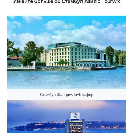
Узнайте больше об
Стамбул Азия
с Tourwix
Стамбул Шангри-Ля-Босфор