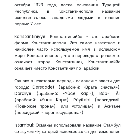
октября 1923 года, после основания Турецкой
Республики, в Константинополе название
использовалось западными людьми в течение
первых 7 лет.
Konstantiniyye: Константиниййе - это арабская
форма Константинополя. Это самое известное и
наиболее часто используемое имя в исламском
мире. Константинополь, что в переводе с греческого
означает «город Константина», Константиниййе
означает «место Константина» по-арабски.
Однако в некоторые периоды османские власти для
города: Dersaadet (арабский: «Врата счастья»),
Darâliye (арабский: «Yüce Kapı»), Bâb-ı Âli
(арабский: «Yüce Kapı»), Pâyitaht (персидский:
«Подножие трона»). или «столица») и Аситане
(персидский: «порог государства»)
İstambul: Османы использовали название Стамбул
со звуком «i», который использовался для изменения