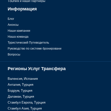
Tourwix и наши Партнеры
Информация
Блог
Анонсы
Стамбул Холм Пьера Лоти
Наши кампании
Наша команда
Туристический Путеводитель
Руководство по системе бронировани
Вопросы
Регионы Услуг Трансфера
Валенсия,
Испания
Анталия,
Турция
Бодрум,
Турция
Мечеть Ортакёй в Стамбуле
Даламан,
Турция
Стамбул Европа,
Турция
Стамбул Азия,
Турция