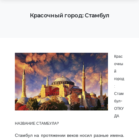
Красочный город: Стамбул
Крас
очны
й
город
:
Стам
бул-
ОТКУ
ДА
НАЗВАНИЕ СТАМБУЛА?
Стамбул на протяжении веков носил разные имена.