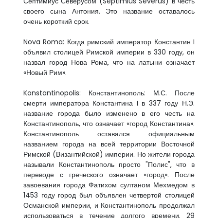
Септимиус Северусом (Septimius Severus) в честь
своего сына Антония. Это название оставалось
очень короткий срок.
Nova Roma: Когда римский император Константин I
объявил столицей Римской империи в 330 году, он
назвал город Нова Рома, что на латыни означает
«Новый Рим».
Konstantinopolis: Константинополь: М.С. После
смерти императора Константина I в 337 году Н.Э.
название города было изменено в его честь на
Константинополь, что означает «город Константина».
Константинополь оставался официальным
названием города на всей территории Восточной
Римской (Византийской) империи. Но жители города
называли Константинополь просто "Полис", что в
переводе с греческого означает «город». После
завоевания города Фатихом султаном Мехмедом в
1453 году город был объявлен четвертой столицей
Османской империи, и Константинополь продолжал
использоваться в течение долгого времени. 29