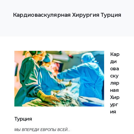
Кардиоваскулярная Хирургия Турция
Кар
ди
ова
ску
ляр
ная
Хир
ург
ия
Турция
МЫ ВПЕРЕДИ ЕВРОПЫ ВСЕЙ...