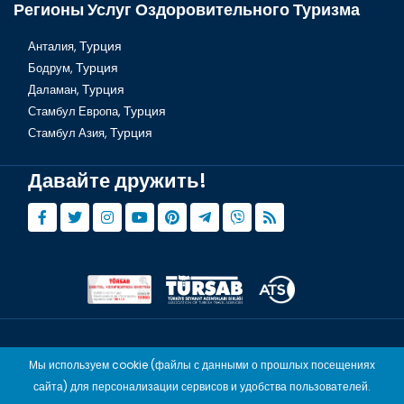
Регионы Услуг Оздоровительного Туризма
Анталия,
Турция
Бодрум,
Турция
Даламан,
Турция
Стамбул Европа,
Турция
Стамбул Азия,
Турция
Давайте дружить!
© Copyright 2015 - 2026,
Tourwix.de
Мы используем cookie (файлы с данными о прошлых посещениях
Artmodern UG (Haftungsbeschränkt) Действует в соответствии
сайта) для персонализации сервисов и удобства пользователей.
законодательству Германии