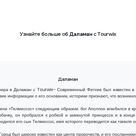
Узнайте больше об
Даламан
с Tourwix
Даламан
ера в Даламан с Tourwix- Современный Фетхие был известен в 
вие информации о его основании, историки признают, что возникно
ени «Телмессос» следующим образом: бог Аполлон влюбился в к
бачку, он пробрался к робкой и замкнутой принцессе и в конце
одился его сын Телмессос, имя которого переводится как «земля ог
Город был широко известен как центр пророчеств, и его посланники