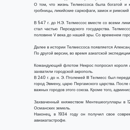
О том, что жизнь Телмессоса была богатой и 
гробницы, ликийские саркофаги, замок и римский 
В 547 г. до Н.Э. Телмессос вместе со всеми ли
стал частью Персидского государства. Телмесс
половине V века до нашей эры. Со временем гор
Далее в истории Телмессоса появляется Александ
По другой версии, во время азиатской экспедици
Командующий флотом Некрос попросил короля Ант
захватили городской акрополь.
В 240 г. до н. Э. Птолемей III Телмесс был пере
город Эвмену, царю Пергамского царства. После 
важных городов этого союза. Кроме того, админист
Захваченный княжеством Ментешеогуллары в 128
Османских земель.
Наконец, в 1934 году он получил свое соврем
авиакатастрофе.