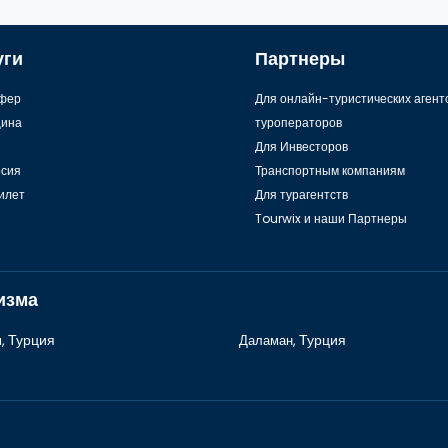
уги
Партнеры
фер
Для онлайн-туристических агент
ина
туроператоров
Для Инвесторов
рсия
Транспортным компаниям
илет
Для турагентств
Tourwix и наши Партнеры
изма
,
Турция
Даламан,
Турция