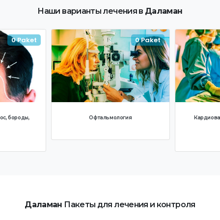
Наши варианты лечения в
Даламан
0 Paket
0 Paket
с, бороды,
Офтальмология
Кардиова
Даламан
Пакеты для лечения и контроля