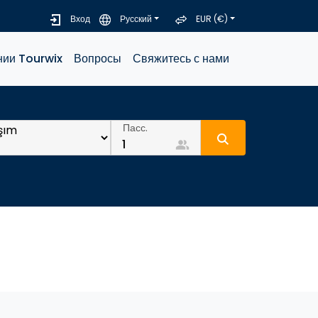
Вход
Русский
EUR (€)
нии Tourwix
Вопросы
Свяжитесь с нами
Пасс.
people_alt