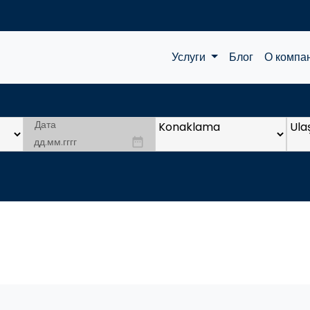
Услуги
Блог
О компа
Дата
date_range
Вырезка
Даламан
о лечении и отдыхе ...