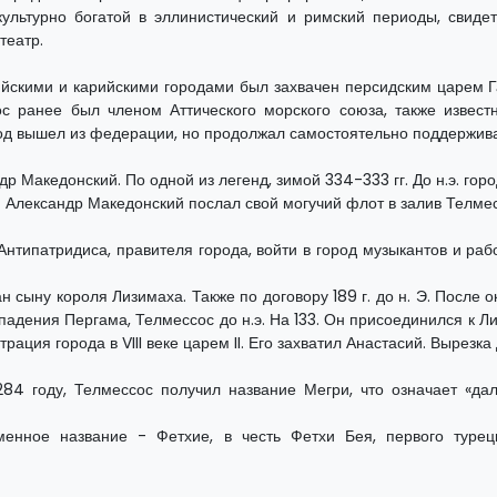
культурно богатой в эллинистический и римский периоды, свиде
театр.
кийскими и карийскими городами был захвачен персидским царем 
ос ранее был членом Аттического морского союза, также известн
од вышел из федерации, но продолжал самостоятельно поддержива
р Македонский. По одной из легенд, зимой 334-333 гг. До н.э. гор
и Александр Македонский послал свой могучий флот в залив Телмес
ипатридиса, правителя города, войти в город музыкантов и раб
дан сыну короля Лизимаха. Также по договору 189 г. до н. Э. Пос
падения Пергама, Телмессос до н.э. На 133. Он присоединился к 
рация города в VIII веке царем II. Его захватил Анастасий. Вырезка
4 году, Телмессос получил название Мегри, что означает «дал
енное название - Фетхие, в честь Фетхи Бея, первого турецк