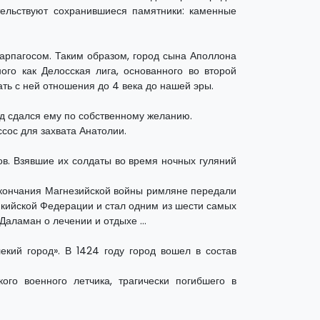
тельствуют сохранившиеся памятники: каменные
Гарпагосом. Таким образом, город сына Аполлона
ого как Делосская лига, основанного во второй
ть с ней отношения до 4 века до нашей эры.
од сдался ему по собственному желанию.
сос для захвата Анатолии.
ов. Взявшие их солдаты во время ночных гуляний
ле окончания Магнезийской войны римляне передали
Ликийской Федерации и стал одним из шести самых
 Даламан о лечении и отдыхе ...
екий город». В 1424 году город вошел в состав
ого военного летчика, трагически погибшего в