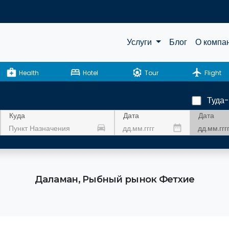
Услуги
Блог
О компа
medical_services
bed
attractions
flight
Health
Hotel
Tour
Flight
Туда
Дата
Куда
Дата
drive_eta
date_range
Даламан, Рыбный рынок Фетхие