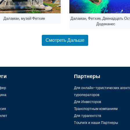
Даламан, музей Фетхие
Даламан, Фетхие, Двенадцать Ос
Додеканес
Смотреть Дальше
уги
Партнеры
фер
Для онлайн-туристических агент
ина
туроператоров
Для Инвесторов
рсия
Транспортным компаниям
илет
Для турагентств
Tourwix и наши Партнеры