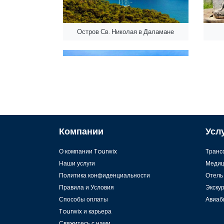
Остров Св. Николая в Даламане
Компании
Усл
Даламан, Фетхие Каякёй
О компании Tourwix
Tранс
Наши услуги
Медиц
Политика конфиденциальности
Отель
Правила и Условия
Экску
Способы оплаты
Авиаб
Tourwix и карьера
Свяжитесь с нами