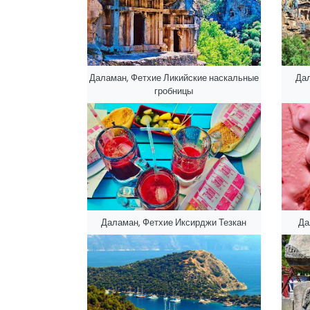
Даламан, Фетхие Ликийские наскальные
Дал
гробницы
Даламан, Фетхие Иксирджи Тезкан
Да