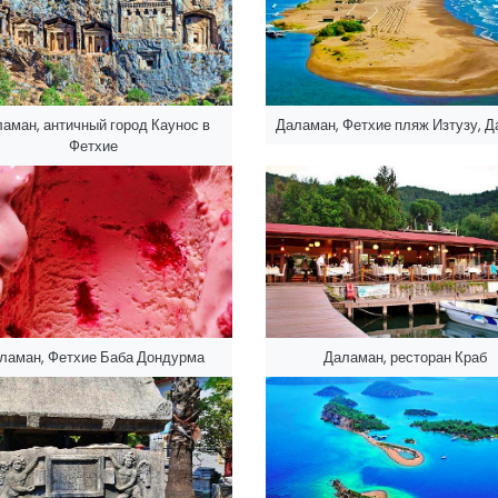
аман, античный город Каунос в
Даламан, Фетхие пляж Изтузу, Д
Фетхие
ламан, Фетхие Баба Дондурма
Даламан, ресторан Краб