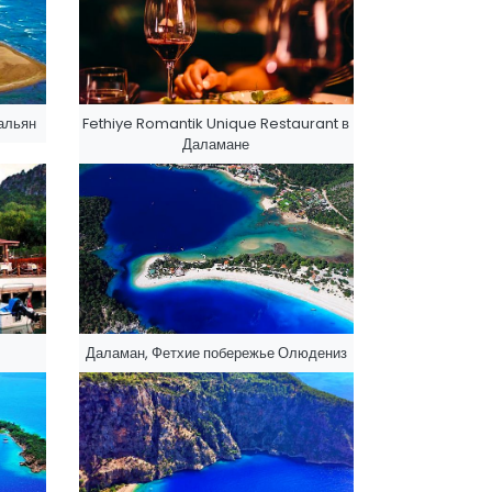
альян
Fethiye Romantik Unique Restaurant в
Даламане
Даламан, Фетхие побережье Олюдениз