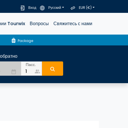
Вход
Русский
EUR (€)
нии Tourwix
Вопросы
Свяжитесь с нами
luggage
Package
-обратно
Пасс.
people_alt
date_range