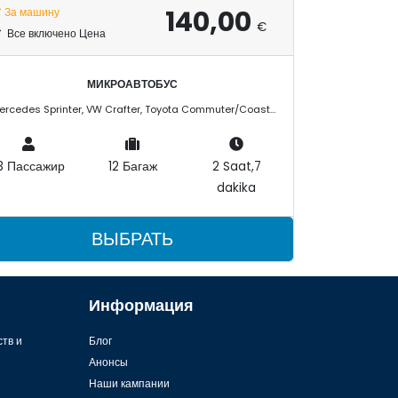
140,00
За машину
€
Все включено Цена
МИКРОАВТОБУС
Mercedes Sprinter, VW Crafter, Toyota Commuter/Coaster
3 Пассажир
12 Багаж
2 Saat,7
dakika
ВЫБРАТЬ
Информация
ств и
Блог
Анонсы
Наши кампании