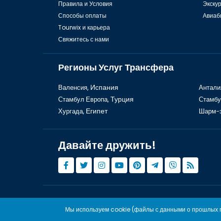
Правила и Условия
Экску
Способы оплаты
Авиаб
Tourwix и карьера
Свяжитесь с нами
Регионы Услуг Трансфера
Валенсия,
Испания
Антали
Стамбул Европа,
Турция
Стамбу
Хургада,
Египет
Шарм-
Давайте дружить!
© Copyright 2015 - 2026,
Tourwix.de
Мы используем cookie (файлы с данными о прошлых п