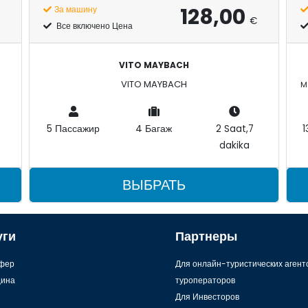
128,00
За машину
€
Все включено Цена
VITO MAYBACH
VITO MAYBACH
5 Пассажир
4 Багаж
2 Saat,7
1
dakika
ВЫБРАТЬ
уги
Партнеры
фер
Для онлайн-туристических агент
ина
туроператоров
Для Инвесторов