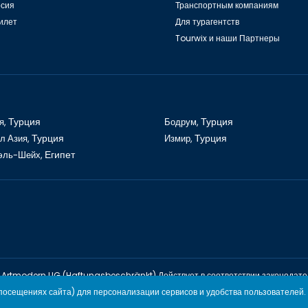
рсия
Транспортным компаниям
илет
Для турагентств
Tourwix и наши Партнеры
я,
Турция
Бодрум,
Турция
л Азия,
Турция
Измир,
Турция
эль-Шейх,
Египет
Artmodern UG (Haftungsbeschränkt) Действует в соответствии законодате
TOURWİX TURİZM Действует в соответствии законодательству Ту
осещениях сайта) для персонализации сервисов и удобства пользователей.