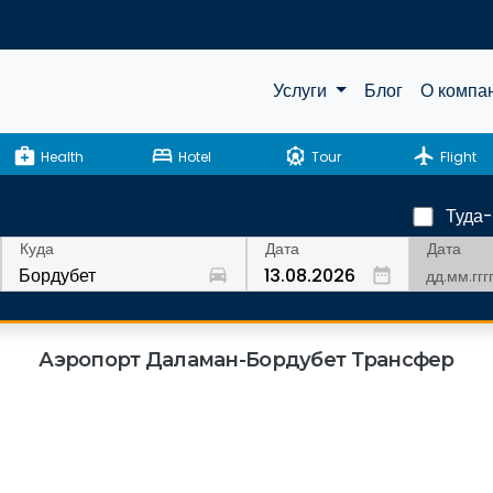
Услуги
Блог
О компа
medical_services
bed
attractions
flight
Health
Hotel
Tour
Flight
Туда
Дата
Куда
Дата
drive_eta
date_range
Аэропорт Даламан-Бордубет Трансфер