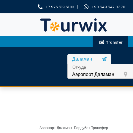
+7 926 519 61 33 |
+90 549 547 07 70
drive_eta
Transfer
Откуда
room
Аэропорт Даламан-Бордубет Трансфер