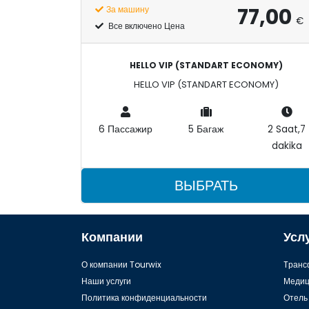
77,00
За машину
€
Все включено Цена
HELLO VIP (STANDART ECONOMY)
HELLO VIP (STANDART ECONOMY)
6 Пассажир
5 Багаж
2 Saat,7
dakika
ВЫБРАТЬ
Компании
Усл
О компании Tourwix
Tранс
Наши услуги
Медиц
Политика конфиденциальности
Отель