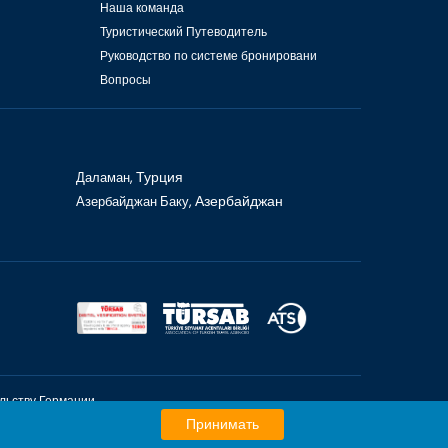
Наша команда
Туристический Путеводитель
Руководство по системе бронировани
Вопросы
Даламан,
Турция
Азербайджан Баку,
Азербайджан
льству Германии
рции
Принимать