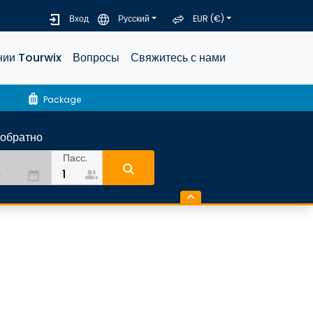
Вход
Русский
EUR (€)
нии Tourwix
Вопросы
Свяжитесь с нами
luggage
Package
-обратно
Пасс.
people_alt
date_range