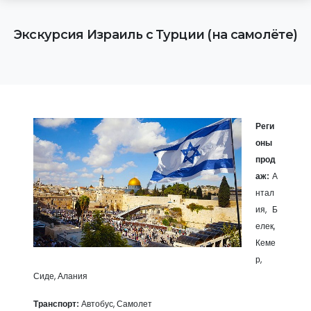
Экскурсия Израиль с Турции (на самолёте)
Реги
оны
прод
аж:
А
нтал
ия, Б
елек,
Кеме
р,
Сиде, Алания
Транспорт:
Автобус, Самолет