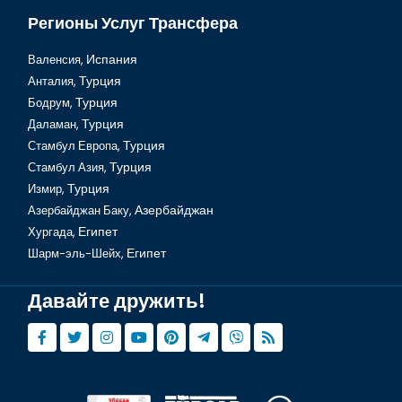
Регионы Услуг Трансфера
Валенсия,
Испания
Анталия,
Турция
Бодрум,
Турция
Экскурсия Дальян & Ловля крабов в Турции
Даламан,
Турция
Стамбул Европа,
Турция
Стамбул Азия,
Турция
Измир,
Турция
Азербайджан Баку,
Азербайджан
Хургада,
Египет
Шарм-эль-Шейх,
Египет
Давайте дружить!
Экскурсия Демре и Памуккале 2 дня в Турции