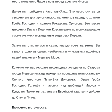
место моления о Чаше в ночь перед арестом Иисуса.
Далее мы прибудем в Каср аль-Яхуд. Это место считается
священным для христианских паломников наряду с храмом
Гроба Господня и храмом Рождества Христова. Это место
крещения Иисуса Иоанном Крестителем, поэтому желающие
смогут окунутся в священные воды реки Иордан.
Затем мы отправимся в самую низкую точку на земле. Вы
увидите одно из самых необычных и уникальных водоёмов
нашей планеты - Мертвое Море.
Конечно же, вас ожидает пешеходная экскурсия по Старому
городу Иерусалима, где находятся последние пять остановок
Святого Крестного Пути-Виа Долороза, Храм Гроба
Господня, Голгофа и часовня над гробницей Иисуса -
Кувуклия. Также мы заглянем в Еврейский квартал и дойдем
до Стены Плача.
Включено в стоимость: