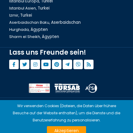
Istanbul Europa,
Turkei
Istanbul Asien,
Turkei
Izmir,
Turkei
Aserbaidschan Baku,
Aserbaidschan
Hurghada,
Ägypten
Sharm el Sheikh,
Ägypten
Lass uns Freunde sein!
Ortaköy-Moschee in Istanbul
Wir verwenden Cookies (Dateien, die Daten über frühere
© Copyright 2015 - 2026,
Tourwix.de
Besuche auf der Website enthalten), um die Dienste und die
Artmodern UG (Haftungsbeschränkt) Arbeitet mit
Benutzererfahrung zu personalisieren.
Übereinstimmenden Gesetzen von Deutschland
Akzeptieren
TOURWİX TURİZM Arbeitet mit Übereinstimmenden Gesetzen der Türkei