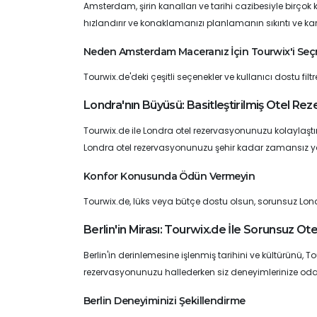
Amsterdam, şirin kanalları ve tarihi cazibesiyle birç
hızlandırır ve konaklamanızı planlamanın sıkıntı ve k
Neden Amsterdam Maceranız İçin Tourwix'i Seçm
Tourwix.de'deki çeşitli seçenekler ve kullanıcı dostu f
Londra'nın Büyüsü: Basitleştirilmiş Otel R
Tourwix.de ile Londra otel rezervasyonunuzu kolaylaştır
Londra otel rezervasyonunuzu şehir kadar zamansız y
Konfor Konusunda Ödün Vermeyin
Tourwix.de, lüks veya bütçe dostu olsun, sorunsuz Lond
Berlin'in Mirası: Tourwix.de İle Sorunsuz O
Berlin'in derinlemesine işlenmiş tarihini ve kültürünü, T
rezervasyonunuzu hallederken siz deneyimlerinize oda
Berlin Deneyiminizi Şekillendirme