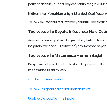
parmaklarınızın ucunda, böylece şehrin zengin kültür 
Mükemmel Konaklama İçin İstanbul Otel Rezer
Tourwix.de, İstanbul otel rezervasyonunuzu basitleştirir
Tourwix.de İle Seyahati Kusursuz Hale Getir
Amsterdam'ın su yollarında gezinirken, Berlin'in tarih
ihtişamını yaşarken - Tourwix.de'ye mükemmel seyaha
Tourwix.de İle Maceranıza Hemen Başla!
Dünya sizi bekliyor; küçük detayların keşfinizi engell
maceranıza ilk adımı atın!
Şimdi macerana başla!
Tourwix ile Agoda'da harika fırsatları keşfet!
Uçak ve otel paketlerimizi incele!