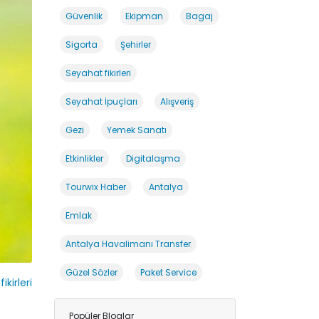
Güvenlik
Ekipman
Bagaj
Sigorta
Şehirler
Seyahat fikirleri
Seyahat İpuçları
Alışveriş
Gezi
Yemek Sanatı
Etkinlikler
Digitalaşma
Tourwix Haber
Antalya
Emlak
Antalya Havalimanı Transfer
Güzel Sözler
Paket Service
kirleri
Popüler Bloglar