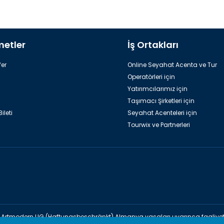
metler
İş Ortakları
er
Online Seyahat Acenta ve Tur
Operatörleri için
Yatırımcılarımız için
Taşımacı Şirketleri için
ileti
Seyahat Acenteleri için
Tourwix ve Partnerleri
Artmodern UG (Haftungsbeschränkt) Almanya yasaları uyarınca faaliyet