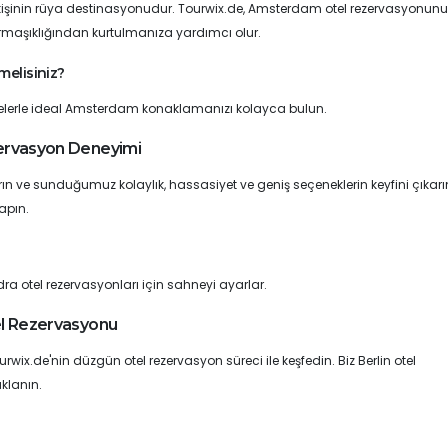
ok kişinin rüya destinasyonudur. Tourwix.de, Amsterdam otel rezervasyonun
armaşıklığından kurtulmanıza yardımcı olur.
elisiniz?
iltrelerle ideal Amsterdam konaklamanızı kolayca bulun.
ezervasyon Deneyimi
ın ve sunduğumuz kolaylık, hassasiyet ve geniş seçeneklerin keyfini çıkarı
apın.
ra otel rezervasyonları için sahneyi ayarlar.
tel Rezervasyonu
ourwix.de'nin düzgün otel rezervasyon süreci ile keşfedin. Biz Berlin otel
klanın.