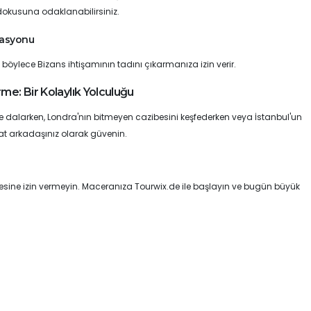
dokusuna odaklanabilirsiniz.
vasyonu
, böylece Bizans ihtişamının tadını çıkarmanıza izin verir.
me: Bir Kolaylık Yolculuğu
ine dalarken, Londra'nın bitmeyen cazibesini keşfederken veya İstanbul'un
t arkadaşınız olarak güvenin.
emesine izin vermeyin. Maceranıza Tourwix.de ile başlayın ve bugün büyük