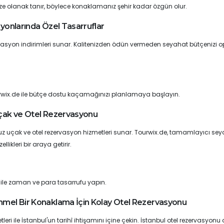
ize olanak tanır, böylece konaklamanız şehir kadar özgün olur.
syonlarında Özel Tasarruflar
ezervasyon indirimleri sunar. Kalitenizden ödün vermeden seyahat bütçenizi o
urwix.de ile bütçe dostu kaçamağınızı planlamaya başlayın.
Uçak ve Otel Rezervasyonu
 uçak ve otel rezervasyon hizmetleri sunar. Tourwix.de, tamamlayıcı se
likleri bir araya getirir.
 ile zaman ve para tasarrufu yapın.
emmel Bir Konaklama İçin Kolay Otel Rezervasyonu
ri ile İstanbul'un tarihî ihtişamını içine çekin. İstanbul otel rezervasyonu a