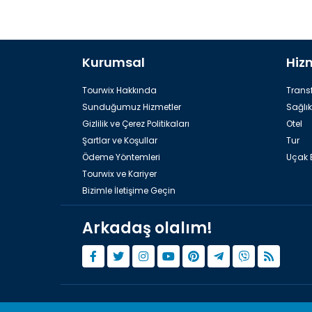
Kurumsal
Hiz
Tourwix Hakkında
Transf
Sunduğumuz Hizmetler
Sağlık
Gizlilik ve Çerez Politikaları
Otel
Şartlar ve Koşullar
Tur
Ödeme Yöntemleri
Uçak B
Tourwix ve Kariyer
Bizimle İletişime Geçin
Arkadaş olalım!
© Copyright 2015 - 2026,
Tourwix.de