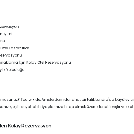
ezervasyon
eneyimi
onu
 Özel Tasarruflar
 Rezervasyonu
Konaklama İçin Kolay Otel Rezervasyonu
ylık Yolculuğu
yor musunuz? Tourwix.de, Amsterdam'da rahat bir tatil, Londra'da büyüleyici 
ız, çeşitli seyahat ihtiyaçlarınıza hitap etmek üzere donatılmıştır ve otel
lden Kolay Rezervasyon