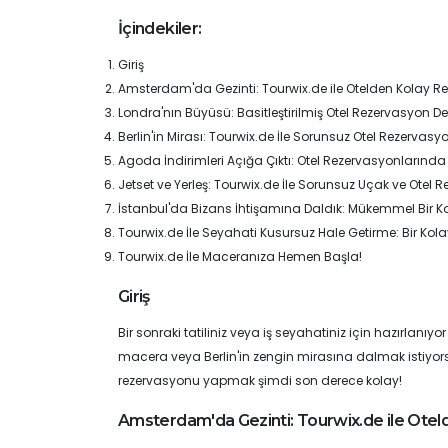
İçindekiler:
Giriş
Amsterdam'da Gezinti: Tourwix.de ile Otelden Kolay R
Londra'nın Büyüsü: Basitleştirilmiş Otel Rezervasyon D
Berlin'in Mirası: Tourwix.de İle Sorunsuz Otel Rezervasy
Agoda İndirimleri Açığa Çıktı: Otel Rezervasyonlarında
Jetset ve Yerleş: Tourwix.de İle Sorunsuz Uçak ve Otel
İstanbul'da Bizans İhtişamına Daldık: Mükemmel Bir 
Tourwix.de İle Seyahati Kusursuz Hale Getirme: Bir Kola
Tourwix.de İle Maceranıza Hemen Başla!
Giriş
Bir sonraki tatiliniz veya iş seyahatiniz için hazırlanı
macera veya Berlin'in zengin mirasına dalmak istiyorsan
rezervasyonu yapmak şimdi son derece kolay!
Amsterdam'da Gezinti: Tourwix.de ile Ote