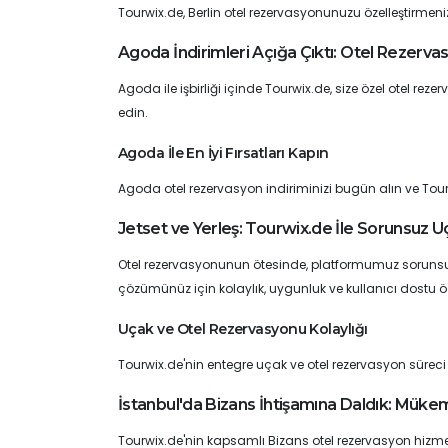
Tourwix.de, Berlin otel rezervasyonunuzu özelleştirmen
Agoda İndirimleri Açığa Çıktı: Otel Rezerva
Agoda ile işbirliği içinde Tourwix.de, size özel otel r
edin.
Agoda İle En İyi Fırsatları Kapın
Agoda otel rezervasyon indiriminizi bugün alın ve To
Jetset ve Yerleş: Tourwix.de İle Sorunsuz 
Otel rezervasyonunun ötesinde, platformumuz sorunsuz
çözümünüz için kolaylık, uygunluk ve kullanıcı dostu özel
Uçak ve Otel Rezervasyonu Kolaylığı
Tourwix.de'nin entegre uçak ve otel rezervasyon süreci
İstanbul'da Bizans İhtişamına Daldık: Mük
Tourwix.de'nin kapsamlı Bizans otel rezervasyon hizmetle