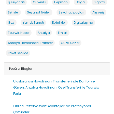
İş seyahati
Güvenlik
Ekipman
Bagaj
Sigorta
Şehirler
Seyahat fikirleri
Seyahat İpuçları
Alışveriş
Gezi
Yemek Sanatı
Etkinlikler
Digitalaşma
Tourwix Haber
Antalya
Emlak
Antalya Havalimanı Transfer
Güzel Sözler
Paket Service
Popüler Bloglar
Uluslararası Havalimanı Transferlerinde Konfor ve
Güven: Antalya Havalimanı Özel Transferi ile Tourwix
Farkı
Online Rezervasyon: Avantajları ve Profesyonel
Çözümler