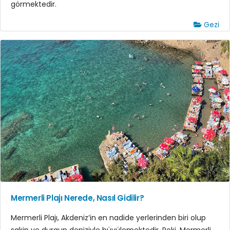
görmektedir.
Gezi
Mermerli Plajı Nerede, Nasıl Gidilir?
Mermerli Plajı, Akdeniz’in en nadide yerlerinden biri olup
sakin ve durgun deniziyle büyülemektedir. Peki, Mermerli