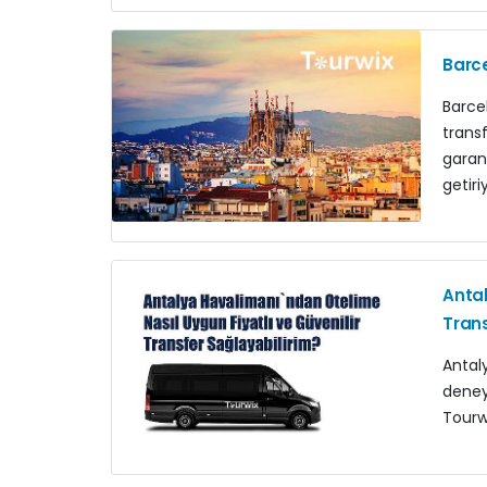
Barce
Barcel
trans
garant
getiri
Antal
Trans
Antal
deney
Tourw