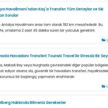
ya Havalimanı`ndan Kaş`a Transfer: Tüm Detaylar ve Sık
an Sorular
le Antalya Havalimanı arası tam olarak 192 km mesafededir. Bu
e, ortalama 2 saat 45 dakika süren bir yolculuk gerektirir.
U
ada Havaalanı Transferi: Tourwix Travel ile Stressiz Bir Se
a, Makadi Bay veya Hurghada çevresindeki diğer popüler bölgele
t ediyor olsanız da, güvenilir bir havaalanı transferi, hayalinizdek
e sorunsuz bir başlangıç yapmanın anahtarıdır.
U
lberg Hakkında Bilmeniz Gerekenler