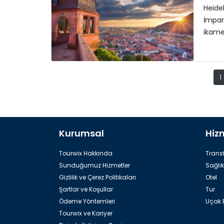
Heide
İmpar
ikame
1
Kurumsal
Hiz
Tourwix Hakkında
Transf
Sunduğumuz Hizmetler
Sağlık
Gizlilik ve Çerez Politikaları
Otel
Şartlar ve Koşullar
Tur
Ödeme Yöntemleri
Uçak B
Tourwix ve Kariyer