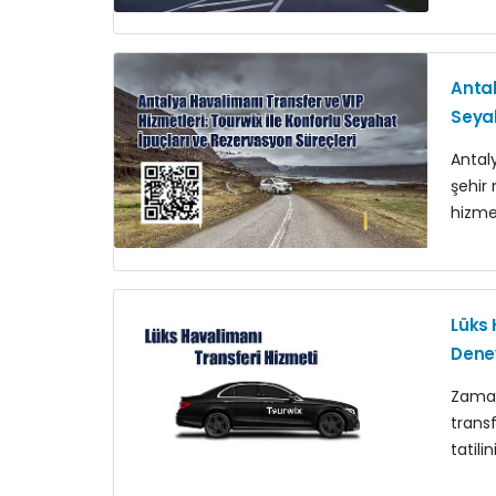
Antal
Seyah
Antal
şehir
hizmet
Lüks 
Dene
Zaman
trans
tatili