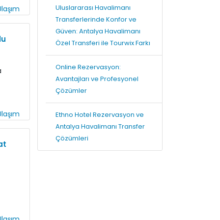
Uluslararası Havalimanı
laşım
Transferlerinde Konfor ve
Güven: Antalya Havalimanı
lu
Özel Transferi ile Tourwix Farkı
Online Rezervasyon:
a
Avantajları ve Profesyonel
Çözümler
laşım
Ethno Hotel Rezervasyon ve
Antalya Havalimanı Transfer
Çözümleri
at
laşım