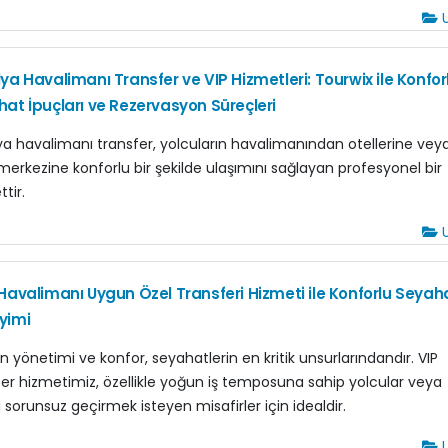
U
ya Havalimanı Transfer ve VIP Hizmetleri: Tourwix ile Konfor
at İpuçları ve Rezervasyon Süreçleri
ya havalimanı transfer, yolcuların havalimanından otellerine vey
 merkezine konforlu bir şekilde ulaşımını sağlayan profesyonel bir
tir.
U
Havalimanı Uygun Özel Transferi Hizmeti ile Konforlu Seyah
yimi
 yönetimi ve konfor, seyahatlerin en kritik unsurlarındandır. VIP
fer hizmetimiz, özellikle yoğun iş temposuna sahip yolcular veya
ni sorunsuz geçirmek isteyen misafirler için idealdir.
U