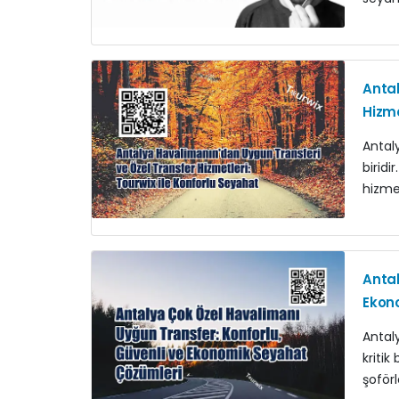
Antal
Hizme
Antal
biridi
hizme
Antal
Ekon
Antaly
kritik
şoför