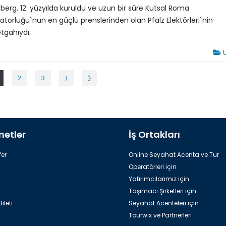
lberg, 12. yüzyılda kuruldu ve uzun bir süre Kutsal Roma
atorluğu`nun en güçlü prenslerinden olan Pfalz Elektörleri`nin
tgahıydı.
U
2
3
⟩
⟫
metler
İş Ortakları
er
Online Seyahat Acenta ve Tur
Operatörleri için
Yatırımcılarımız için
Taşımacı Şirketleri için
ileti
Seyahat Acenteleri için
Tourwix ve Partnerleri