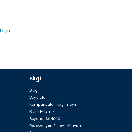
laşım
Bilgi
Blog
Duyurular
Kampanyaları Kaçırmayın
Bizim Ekibimiz
Seyahat Sözlüğü
Rezervasyon Sistemi Kılavuzu