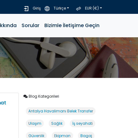
Giriş
Türkçe
EUR (€)
akkında
Sorular
Bizimle İletişime Geçin
Blog Kategorileri
hat
Antalya Havalimanı Belek Transfer
Ulaşım
Sağlık
İş seyahati
Güvenlik
Ekipman
Bagaj