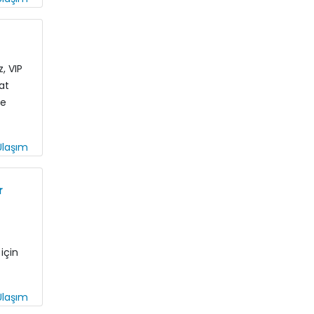
, VIP
at
le
laşım
r
için
laşım