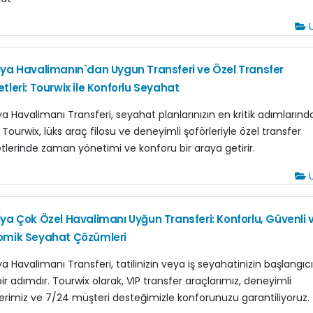
U
ya Havalimanın`dan Uygun Transferi ve Özel Transfer
tleri: Tourwix ile Konforlu Seyahat
ya Havalimanı Transferi, seyahat planlarınızın en kritik adımlarınd
r. Tourwix, lüks araç filosu ve deneyimli şoförleriyle özel transfer
tlerinde zaman yönetimi ve konforu bir araya getirir.
U
ya Çok Özel Havalimanı Uyğun Transferi: Konforlu, Güvenli 
omik Seyahat Çözümleri
a Havalimanı Transferi, tatilinizin veya iş seyahatinizin başlangıcı
 bir adımdır. Tourwix olarak, VIP transfer araçlarımız, deneyimli
lerimiz ve 7/24 müşteri desteğimizle konforunuzu garantiliyoruz.