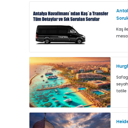
Antal
Sorul
Kaş i
mesaf
Hurgh
Safag
seyaha
tatil
Heide