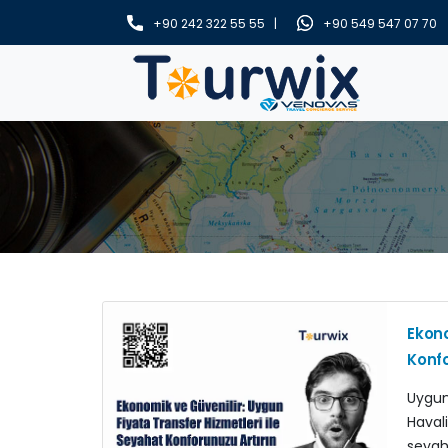
+90 242 322 55 55 |
+90 549 547 07 70
Ekono
Konfo
Uygun
Haval
seya