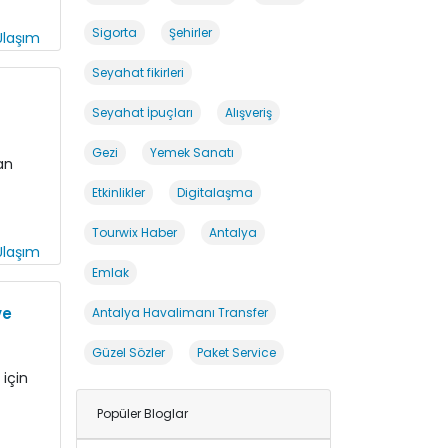
Sigorta
Şehirler
laşım
Seyahat fikirleri
Seyahat İpuçları
Alışveriş
Gezi
Yemek Sanatı
an
Etkinlikler
Digitalaşma
Tourwix Haber
Antalya
laşım
Emlak
ve
Antalya Havalimanı Transfer
Güzel Sözler
Paket Service
 için
Popüler Bloglar