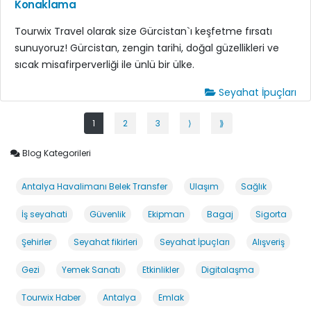
Konaklama
Tourwix Travel olarak size Gürcistan`ı keşfetme fırsatı
sunuyoruz! Gürcistan, zengin tarihi, doğal güzellikleri ve
sıcak misafirperverliği ile ünlü bir ülke.
Seyahat İpuçları
1
2
3
⟩
⟫
Blog Kategorileri
Antalya Havalimanı Belek Transfer
Ulaşım
Sağlık
İş seyahati
Güvenlik
Ekipman
Bagaj
Sigorta
Şehirler
Seyahat fikirleri
Seyahat İpuçları
Alışveriş
Gezi
Yemek Sanatı
Etkinlikler
Digitalaşma
Tourwix Haber
Antalya
Emlak