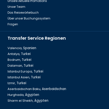
Unsere Aktuelle Promotions
Unser Team
Das Reisewörterbuch
Über unser Buchungssystem
Fragen
Transfer Service Regionen
Valencia,
Spanien
Antalya,
Turkei
Bodrum,
Turkei
Sansibar National Essen Ugali
Dalaman,
Turkei
Istanbul Europa,
Turkei
Istanbul Asien,
Turkei
Izmir,
Turkei
Aserbaidschan Baku,
Aserbaidschan
Hurghada,
Ägypten
Sharm el Sheikh,
Ägypten