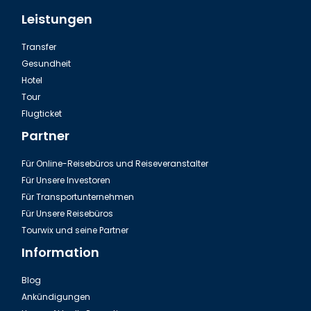
Leistungen
Transfer
Gesundheit
Hotel
Tour
Sansibar Nyama Choma Gegrilltes Fleisch
Flugticket
Partner
Für Online-Reisebüros und Reiseveranstalter
Für Unsere Investoren
Für Transportunternehmen
Für Unsere Reisebüros
Tourwix und seine Partner
Information
Blog
Ankündigungen
Sansibar Reis ist bestimmt für jeden Essbar