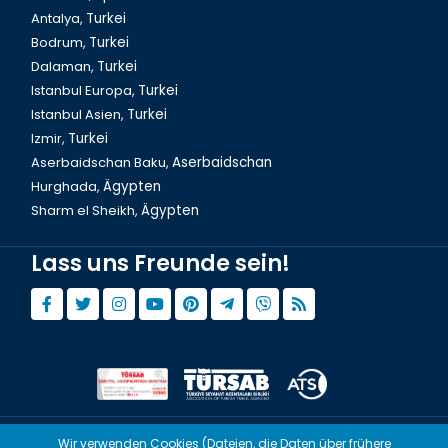
Antalya,
Turkei
Bodrum,
Turkei
Dalaman,
Turkei
Istanbul Europa,
Turkei
Istanbul Asien,
Turkei
Izmir,
Turkei
Aserbaidschan Baku,
Aserbaidschan
Hurghada,
Ägypten
Sharm el Sheikh,
Ägypten
Lass uns Freunde sein!
Wir verwenden Cookies (Dateien, die Daten über frühere